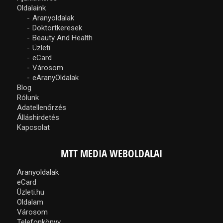
Oldalaink
Aranyoldalak
Doktortkeresek
Beauty And Health
Üzleti
eCard
Városom
eAranyOldalak
Blog
Rólunk
Adatellenőrzés
Álláshirdetés
Kapcsolat
MTT MEDIA WEBOLDALAI
Aranyoldalak
eCard
Üzleti.hu
Oldalam
Városom
Telefonkönyv