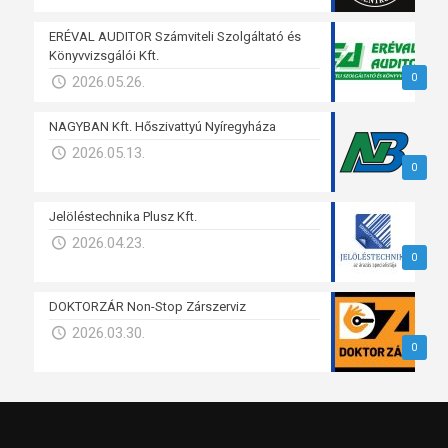
ERÉVAL AUDITOR Számviteli Szolgáltató és
Könyvvizsgálói Kft.
0
2026.05.26.
NAGYBAN Kft. Hőszivattyú Nyíregyháza
2026.05.13.
0
Jelöléstechnika Plusz Kft.
2026.04.23.
0
DOKTORZÁR Non-Stop Zárszerviz
2026.03.30.
0