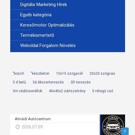
Digitális Marketing Hírek
Egyéb kategória
Keresőmotor Optimalizálás
Termékismertető
Weboldal Forgalom Növelés
"bosch
"készbeton
15x15 szögacél
20x20 szögvas
3 d betű
3d ékszertervezés
3D tervezés
3m védőoverállok
40x40x2 zártszelvény
5 rétegű cső
Almádi Autócentrum
2026.07.09.
0