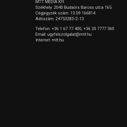
MTT MEDIA Kft.
Székhely: 2040 Budaörs Baross utca 165.
Cégjegyzék szám: 13 09 166814
Adószám: 24753283-2-13
Telefon:
+36 1 67 77 400,
+36 20 7777 360
Email:
ugyfelszolgalat@mtt.hu
Internet:
mtt.hu