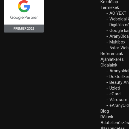
Kezdőlap
Termékek
AO YEXT
Weboldal 
Digitális 
Google k
AranyOlda
Multibox
5star Web
Referenciák
Ajánlatkérés
Oldalaink
Aranyolda
Doktortke
Beauty An
Üzleti
eCard
Városom
eAranyOld
Blog
Rólunk
Adatellenőrzé
Álláshirdetés