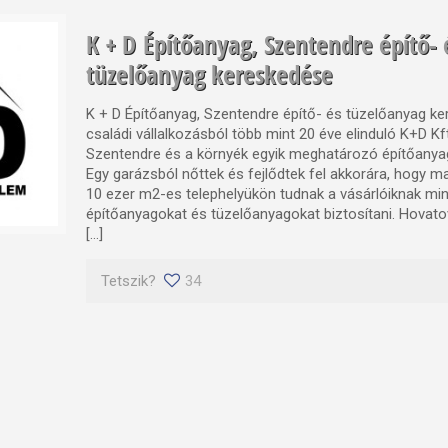
K + D Építőanyag, Szentendre építő- 
tüzelőanyag kereskedése
K + D Építőanyag, Szentendre építő- és tüzelőanyag ke
családi vállalkozásból több mint 20 éve elinduló K+D Kf
Szentendre és a környék egyik meghatározó építőanya
Egy garázsból nőttek és fejlődtek fel akkorára, hogy 
10 ezer m2-es telephelyükön tudnak a vásárlóiknak mi
építőanyagokat és tüzelőanyagokat biztosítani. Hovat
[…]
Tetszik?
34