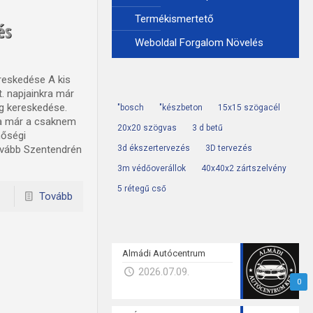
Termékismertető
és
Weboldal Forgalom Növelés
reskedése A kis
t. napjainkra már
g kereskedése.
"bosch
"készbeton
15x15 szögacél
ma már a csaknem
20x20 szögvas
3 d betű
nőségi
ovább Szentendrén
3d ékszertervezés
3D tervezés
3m védőoverállok
40x40x2 zártszelvény
5 rétegű cső
Tovább
Almádi Autócentrum
2026.07.09.
0