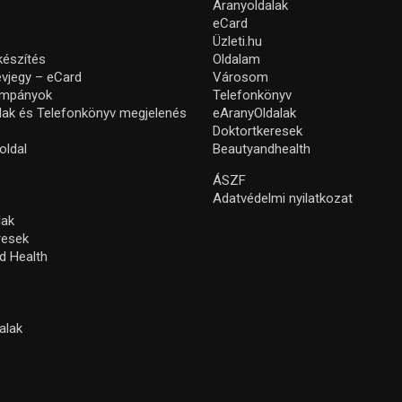
Aranyoldalak
eCard
Üzleti.hu
készítés
Oldalam
névjegy – eCard
Városom
ampányok
Telefonkönyv
lak és Telefonkönyv megjelenés
eAranyOldalak
Doktortkeresek
oldal
Beautyandhealth
ÁSZF
Adatvédelmi nyilatkozat
lak
resek
d Health
alak
s