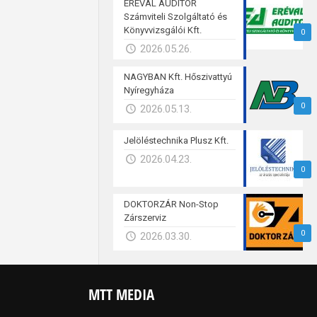
ERÉVAL AUDITOR
Számviteli Szolgáltató és
Könyvvizsgálói Kft.
0
2026.05.26.
NAGYBAN Kft. Hőszivattyú
Nyíregyháza
0
2026.05.13.
Jelöléstechnika Plusz Kft.
2026.04.23.
0
DOKTORZÁR Non-Stop
Zárszerviz
0
2026.03.30.
MTT MEDIA