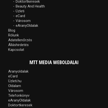
Doktortkeresek
Beauty And Health
Üzleti
eCard
Városom
eAranyOldalak
Blog
Rólunk
Adatellenőrzés
Álláshirdetés
Kapcsolat
MTT MEDIA WEBOLDALAI
Aranyoldalak
eCard
Üzleti.hu
Oldalam
Városom
Telefonkönyv
eAranyOldalak
Doktortkeresek