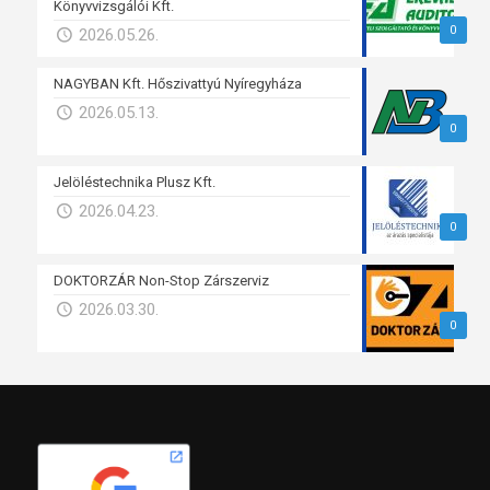
Könyvvizsgálói Kft.
0
2026.05.26.
NAGYBAN Kft. Hőszivattyú Nyíregyháza
2026.05.13.
0
Jelöléstechnika Plusz Kft.
2026.04.23.
0
DOKTORZÁR Non-Stop Zárszerviz
2026.03.30.
0