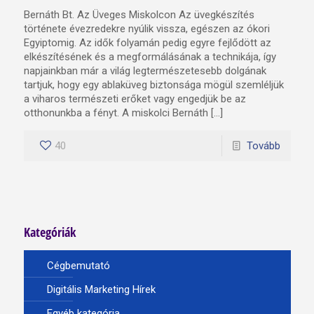
Bernáth Bt. Az Üveges Miskolcon Az üvegkészítés
története évezredekre nyúlik vissza, egészen az ókori
Egyiptomig. Az idők folyamán pedig egyre fejlődött az
elkészítésének és a megformálásának a technikája, így
napjainkban már a világ legtermészetesebb dolgának
tartjuk, hogy egy ablaküveg biztonsága mögül szemléljük
a viharos természeti erőket vagy engedjük be az
otthonunkba a fényt. A miskolci Bernáth […]
40
Tovább
Kategóriák
Cégbemutató
Digitális Marketing Hírek
Egyéb kategória