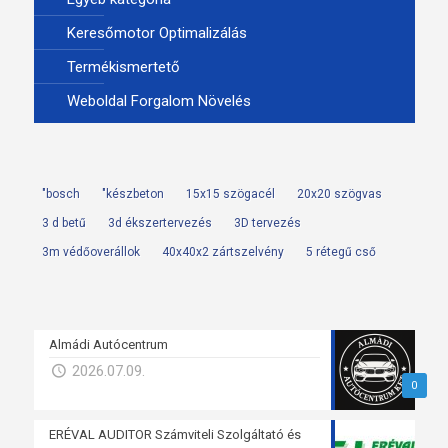
Keresőmotor Optimalizálás
Termékismertető
Weboldal Forgalom Növelés
"bosch
"készbeton
15x15 szögacél
20x20 szögvas
3 d betű
3d ékszertervezés
3D tervezés
3m védőoverállok
40x40x2 zártszelvény
5 rétegű cső
Almádi Autócentrum
2026.07.09.
0
ERÉVAL AUDITOR Számviteli Szolgáltató és