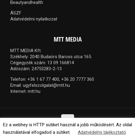
Beautyandhealth
ÁSZF
Adatvédelmi nyilatkozat
MTT MEDIA
MTT MEDIA Kft.
Székhely: 2040 Budaörs Baross utca 165.
Cégjegyzék szám: 13 09 166814
Adószám: 24753283-2-13
Telefon:
+36 1 67 77 400,
+36 20 7777 360
Email:
ugyfelszolgalat@mtt.hu
Internet:
mtt.hu
Ez a webhey is HTTP sütiket használ a jobb működésért. Az oldal
használatával elfogadod a sütiket.
Adatvédelmi tájékoztató
© 2021 MTT Media Kft. Minden jog fenntartva.