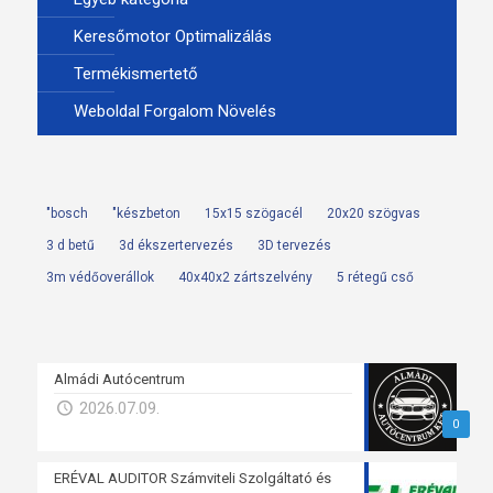
Keresőmotor Optimalizálás
Termékismertető
Weboldal Forgalom Növelés
"bosch
"készbeton
15x15 szögacél
20x20 szögvas
3 d betű
3d ékszertervezés
3D tervezés
3m védőoverállok
40x40x2 zártszelvény
5 rétegű cső
Almádi Autócentrum
2026.07.09.
0
ERÉVAL AUDITOR Számviteli Szolgáltató és