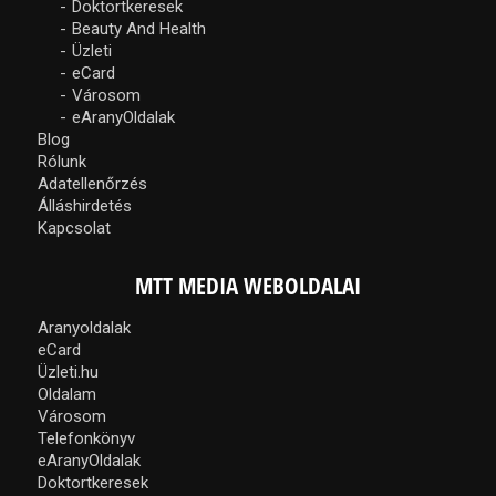
Doktortkeresek
Beauty And Health
Üzleti
eCard
Városom
eAranyOldalak
Blog
Rólunk
Adatellenőrzés
Álláshirdetés
Kapcsolat
MTT MEDIA WEBOLDALAI
Aranyoldalak
eCard
Üzleti.hu
Oldalam
Városom
Telefonkönyv
eAranyOldalak
Doktortkeresek