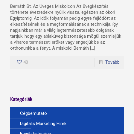
Bernáth Bt. Az Üveges Miskolcon Az üvegkészítés
története évezredekre nyúlik vissza, egészen az ókori
Egyiptomig. Az idők folyamán pedig egyre fejlődött az
elkészítésének és a megformálásának a technikája, így
napjainkban már a világ legtermészetesebb dolgának
tartjuk, hogy egy ablaküveg biztonsága mögül szemléljük
a viharos természeti erőket vagy engedjük be az
otthonunkba a fényt. A miskolci Bernáth […]
40
Tovább
Kategóriák
Cégbemutató
Digitális Marketing Hírek
Egyéb kategória