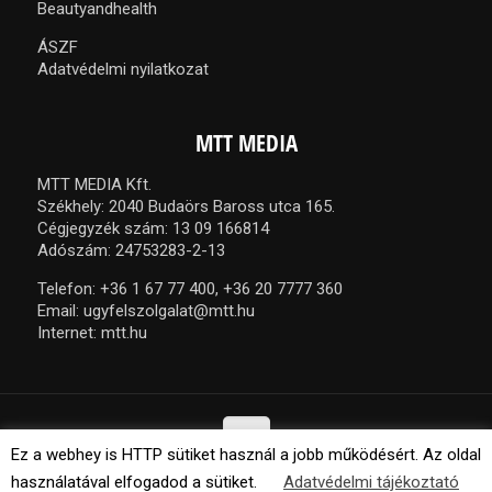
Beautyandhealth
ÁSZF
Adatvédelmi nyilatkozat
MTT MEDIA
MTT MEDIA Kft.
Székhely: 2040 Budaörs Baross utca 165.
Cégjegyzék szám: 13 09 166814
Adószám: 24753283-2-13
Telefon:
+36 1 67 77 400,
+36 20 7777 360
Email:
ugyfelszolgalat@mtt.hu
Internet:
mtt.hu
Ez a webhey is HTTP sütiket használ a jobb működésért. Az oldal
használatával elfogadod a sütiket.
Adatvédelmi tájékoztató
© 2021 MTT Media Kft. Minden jog fenntartva.