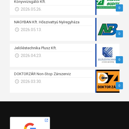
Könyvvizsgálói Kft.
0
2026.05.26.
NAGYBAN Kft. Hőszivattyú Nyíregyháza
2026.05.13.
0
Jelöléstechnika Plusz Kft.
2026.04.23.
0
DOKTORZÁR Non-Stop Zárszerviz
2026.03.30.
0