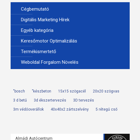
Cégbemutató
Digitális Marketing Hírek
Egyéb kategória
Keresőmotor Optimalizálás
Termékismertető
Weboldal Forgalom Növelés
"bosch
"készbeton
15x15 szögacél
20x20 szögvas
3 d betű
3d ékszertervezés
3D tervezés
3m védőoverállok
40x40x2 zártszelvény
5 rétegű cső
Almádi Autócentrum