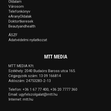
Oldalam
Városom
Telefonkönyv
eAranyOldalak
Doktortkeresek
Beautyandhealth
ÁSZF
Adatvédelmi nyilatkozat
MTT MEDIA
MTT MEDIA Kft.
Székhely: 2040 Budaörs Baross utca 165.
Cégjegyzék szám: 13 09 166814
Adószám: 24753283-2-13
Telefon:
+36 1 67 77 400,
+36 20 7777 360
Email:
ugyfelszolgalat@mtt.hu
Internet:
mtt.hu