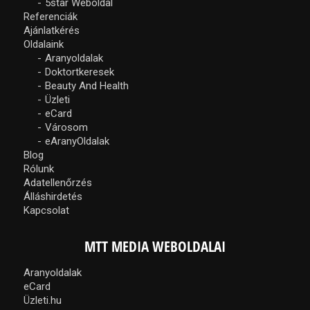
5star Weboldal
Referenciák
Ajánlatkérés
Oldalaink
Aranyoldalak
Doktortkeresek
Beauty And Health
Üzleti
eCard
Városom
eAranyOldalak
Blog
Rólunk
Adatellenőrzés
Álláshirdetés
Kapcsolat
MTT MEDIA WEBOLDALAI
Aranyoldalak
eCard
Üzleti.hu