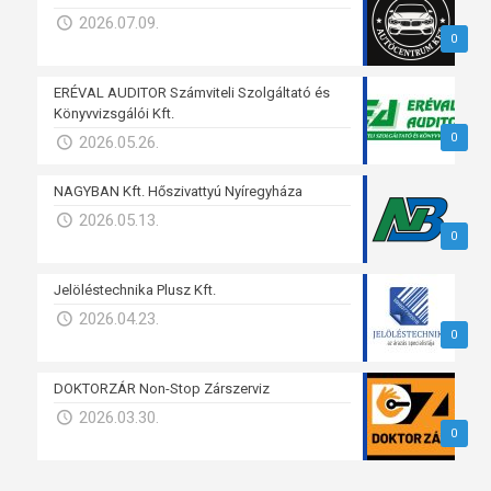
2026.07.09.
0
ERÉVAL AUDITOR Számviteli Szolgáltató és
Könyvvizsgálói Kft.
0
2026.05.26.
NAGYBAN Kft. Hőszivattyú Nyíregyháza
2026.05.13.
0
Jelöléstechnika Plusz Kft.
2026.04.23.
0
DOKTORZÁR Non-Stop Zárszerviz
2026.03.30.
0