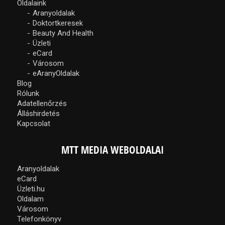
Oldalaink
Aranyoldalak
Doktortkeresek
Beauty And Health
Üzleti
eCard
Városom
eAranyOldalak
Blog
Rólunk
Adatellenőrzés
Álláshirdetés
Kapcsolat
MTT MEDIA WEBOLDALAI
Aranyoldalak
eCard
Üzleti.hu
Oldalam
Városom
Telefonkönyv