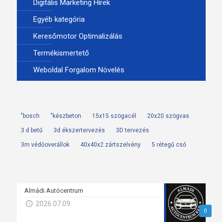
Digitális Marketing Hírek
Egyéb kategória
Keresőmotor Optimalizálás
Termékismertető
Weboldal Forgalom Növelés
"bosch
"készbeton
15x15 szögacél
20x20 szögvas
3 d betű
3d ékszertervezés
3D tervezés
3m védőoverállok
40x40x2 zártszelvény
5 rétegű cső
Almádi Autócentrum
2026.07.09.
0