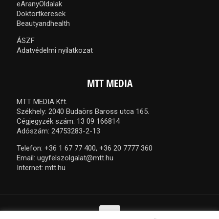
eAranyOldalak
Doktortkeresek
Beautyandhealth
ÁSZF
Adatvédelmi nyilatkozat
MTT MEDIA
MTT MEDIA Kft.
Székhely: 2040 Budaörs Baross utca 165.
Cégjegyzék szám: 13 09 166814
Adószám: 24753283-2-13
Telefon:
+36 1 67 77 400,
+36 20 7777 360
Email:
ugyfelszolgalat@mtt.hu
Internet:
mtt.hu