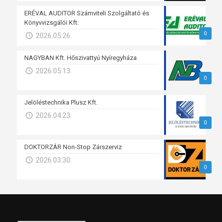
ERÉVAL AUDITOR Számviteli Szolgáltató és
Könyvvizsgálói Kft.
0
2026.05.26.
NAGYBAN Kft. Hőszivattyú Nyíregyháza
2026.05.13.
0
Jelöléstechnika Plusz Kft.
2026.04.23.
0
DOKTORZÁR Non-Stop Zárszerviz
2026.03.30.
0