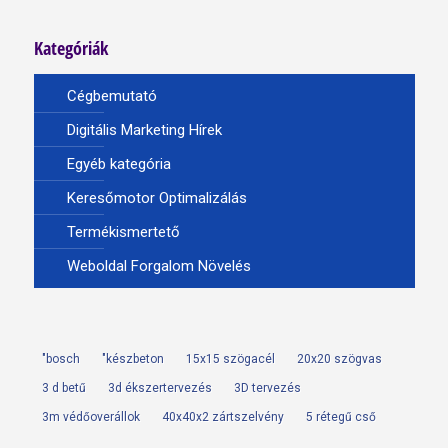
Kategóriák
Cégbemutató
Digitális Marketing Hírek
Egyéb kategória
Keresőmotor Optimalizálás
Termékismertető
Weboldal Forgalom Növelés
"bosch
"készbeton
15x15 szögacél
20x20 szögvas
3 d betű
3d ékszertervezés
3D tervezés
3m védőoverállok
40x40x2 zártszelvény
5 rétegű cső