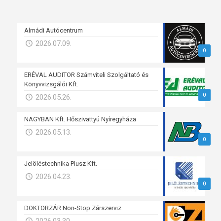
Almádi Autócentrum
2026.07.09.
0
ERÉVAL AUDITOR Számviteli Szolgáltató és
Könyvvizsgálói Kft.
0
2026.05.26.
NAGYBAN Kft. Hőszivattyú Nyíregyháza
2026.05.13.
0
Jelöléstechnika Plusz Kft.
2026.04.23.
0
DOKTORZÁR Non-Stop Zárszerviz