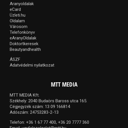
Aranyoldalak
eCard
Üzleti.hu
Oldalam
Városom
Telefonkönyv
eAranyOldalak
Doktortkeresek
Beautyandhealth
ÁSZF
Adatvédelmi nyilatkozat
MTT MEDIA
MTT MEDIA Kft.
Székhely: 2040 Budaörs Baross utca 165.
Cégjegyzék szám: 13 09 166814
Adószám: 24753283-2-13
Telefon:
+36 1 67 77 400,
+36 20 7777 360