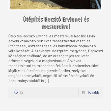
Útépítés Recskó Ervinnel és
mestereivel
Útépítés Recskó Ervinnel és mestereivel Recskó Ervin
egyéni vállalkozó sok éves tapasztalattal vezeti az
útépítéssel, aszfaltozással és kátyúzással foglalkozó
vállalkozását. A székhelye Veszprém megyében, Papkeszi
községben található, de az ország teljes területén
örömmel végzik el a megbízásaikat. Sokéves
tapasztalattal és mindenben felkészült szakemberekkel
látják el az útépítési megrendeléseiket, melyeket
magánszemélyektől, cégektől, közintézményektől és
önkormányzatoktól is […]
92
Tovább