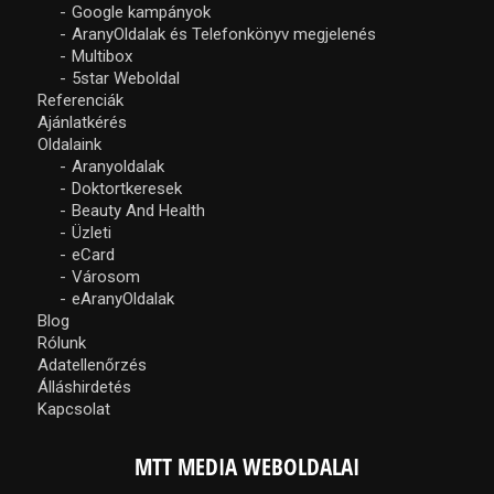
Google kampányok
AranyOldalak és Telefonkönyv megjelenés
Multibox
5star Weboldal
Referenciák
Ajánlatkérés
Oldalaink
Aranyoldalak
Doktortkeresek
Beauty And Health
Üzleti
eCard
Városom
eAranyOldalak
Blog
Rólunk
Adatellenőrzés
Álláshirdetés
Kapcsolat
MTT MEDIA WEBOLDALAI