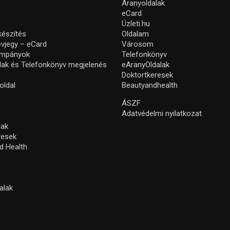
Aranyoldalak
eCard
Üzleti.hu
készítés
Oldalam
névjegy – eCard
Városom
ampányok
Telefonkönyv
lak és Telefonkönyv megjelenés
eAranyOldalak
Doktortkeresek
oldal
Beautyandhealth
ÁSZF
Adatvédelmi nyilatkozat
lak
resek
d Health
alak
s