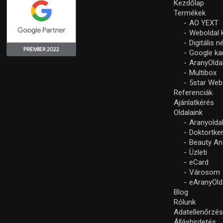
Kezdőlap
Termékek
AO YEXT
Weboldal 
Digitális 
Google k
AranyOlda
Multibox
5star Web
Referenciák
Ajánlatkérés
Oldalaink
Aranyolda
Doktortke
Beauty An
Üzleti
eCard
Városom
eAranyOld
Blog
Rólunk
Adatellenőrzé
Álláshirdetés