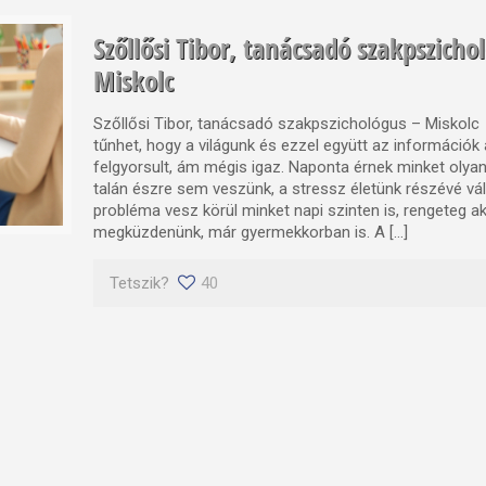
Szőllősi Tibor, tanácsadó szakpszicho
Miskolc
Szőllősi Tibor, tanácsadó szakpszichológus – Miskol
tűnhet, hogy a világunk és ezzel együtt az információk
felgyorsult, ám mégis igaz. Naponta érnek minket olyan
talán észre sem veszünk, a stressz életünk részévé vá
probléma vesz körül minket napi szinten is, rengeteg aka
megküzdenünk, már gyermekkorban is. A […]
Tetszik?
40