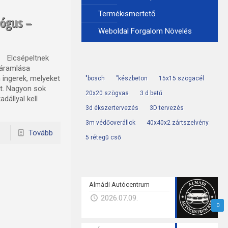
Termékismertető
lógus –
Weboldal Forgalom Növelés
c Elcsépeltnek
 áramlása
 ingerek, melyeket
"bosch
"készbeton
15x15 szögacél
lt. Nagyon sok
20x20 szögvas
3 d betű
dállyal kell
3d ékszertervezés
3D tervezés
3m védőoverállok
40x40x2 zártszelvény
Tovább
5 rétegű cső
Almádi Autócentrum
2026.07.09.
0