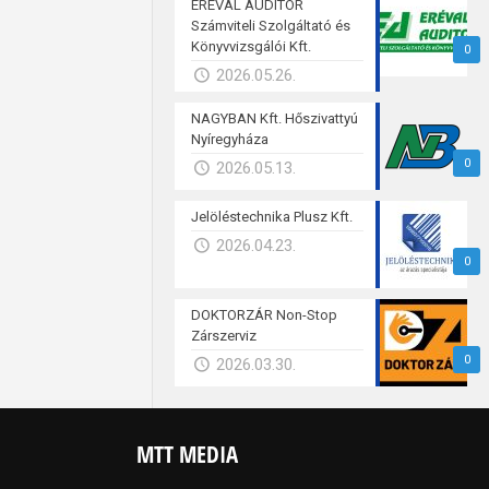
ERÉVAL AUDITOR
Számviteli Szolgáltató és
Könyvvizsgálói Kft.
0
2026.05.26.
NAGYBAN Kft. Hőszivattyú
Nyíregyháza
0
2026.05.13.
Jelöléstechnika Plusz Kft.
2026.04.23.
0
DOKTORZÁR Non-Stop
Zárszerviz
0
2026.03.30.
MTT MEDIA