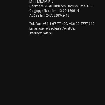
MTT MEDIA Kft.
Székhely: 2040 Budaörs Baross utca 165.
Cégjegyzék szám: 13 09 166814
Adószám: 24753283-2-13
Telefon:
+36 1 67 77 400,
+36 20 7777 360
Email:
ugyfelszolgalat@mtt.hu
Internet:
mtt.hu