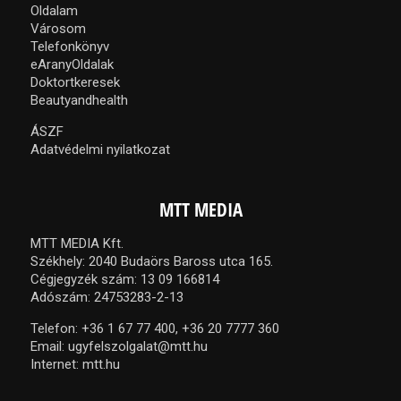
Oldalam
Városom
Telefonkönyv
eAranyOldalak
Doktortkeresek
Beautyandhealth
ÁSZF
Adatvédelmi nyilatkozat
MTT MEDIA
MTT MEDIA Kft.
Székhely: 2040 Budaörs Baross utca 165.
Cégjegyzék szám: 13 09 166814
Adószám: 24753283-2-13
Telefon:
+36 1 67 77 400,
+36 20 7777 360
Email:
ugyfelszolgalat@mtt.hu
Internet:
mtt.hu