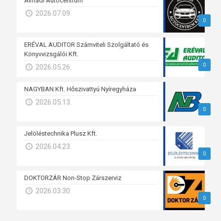
Almádi Autócentrum
2026.07.09.
0
ERÉVAL AUDITOR Számviteli Szolgáltató és
Könyvvizsgálói Kft.
0
2026.05.26.
NAGYBAN Kft. Hőszivattyú Nyíregyháza
2026.05.13.
0
Jelöléstechnika Plusz Kft.
2026.04.23.
0
DOKTORZÁR Non-Stop Zárszerviz
2026.03.30.
0