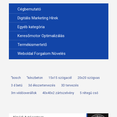
Cégbemutató
Digitális Marketing Hírek
Egyéb kategória
Keresőmotor Optimalizálás
Termékismertető
Weboldal Forgalom Növelés
"bosch
"készbeton
15x15 szögacél
20x20 szögvas
3 d betű
3d ékszertervezés
3D tervezés
3m védőoverállok
40x40x2 zártszelvény
5 rétegű cső