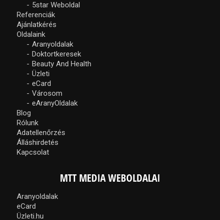
5star Weboldal
Referenciák
Ajánlatkérés
Oldalaink
Aranyoldalak
Doktortkeresek
Beauty And Health
Üzleti
eCard
Városom
eAranyOldalak
Blog
Rólunk
Adatellenőrzés
Álláshirdetés
Kapcsolat
MTT MEDIA WEBOLDALAI
Aranyoldalak
eCard
Üzleti.hu