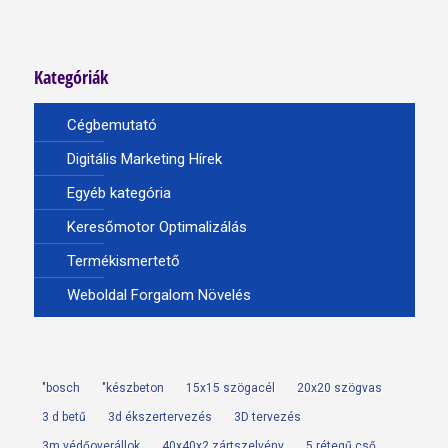
Kategóriák
Cégbemutató
Digitális Marketing Hírek
Egyéb kategória
Keresőmotor Optimalizálás
Termékismertető
Weboldal Forgalom Növelés
"bosch
"készbeton
15x15 szögacél
20x20 szögvas
3 d betű
3d ékszertervezés
3D tervezés
3m védőoverállok
40x40x2 zártszelvény
5 rétegű cső