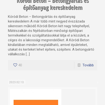
Kóródi Beton – Betongyártás és
építőanyag kereskedelem
Kóródi Beton – Betongyártás és építőanyag
kereskedelem A már több mint negyed évszázada
sikeresen működő Kóródi Beton két nagy telephellyel,
Mátészalkán és Nyírbátorban minőségi építőipari
termékekkel és szolgáltatásokkal látja el a közületi, a
céges és a lakossági megrendelőket. A Kóródi Beton
kínálatában minden megtalálható, amivel épületeket,
utakat és kerteket lehet építeni, szépíteni. A betongyártó
vállalkozás […]
40
Tovább
2023.02.13.