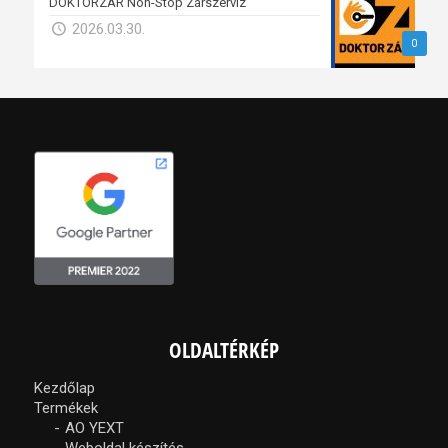
DOKTORZÁR Non-Stop Zárszerviz
2026.03.30.
0
OLDALTÉRKÉP
Kezdőlap
Termékek
AO YEXT