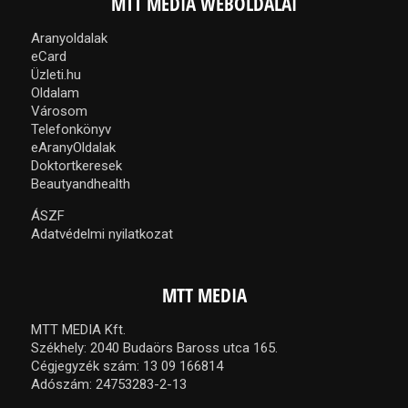
MTT MEDIA WEBOLDALAI
Aranyoldalak
eCard
Üzleti.hu
Oldalam
Városom
Telefonkönyv
eAranyOldalak
Doktortkeresek
Beautyandhealth
ÁSZF
Adatvédelmi nyilatkozat
MTT MEDIA
MTT MEDIA Kft.
Székhely: 2040 Budaörs Baross utca 165.
Cégjegyzék szám: 13 09 166814
Adószám: 24753283-2-13