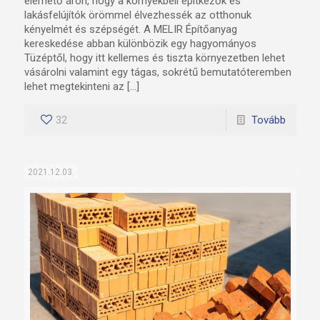
elérhető áron, hogy a környékbeli építkezők és
lakásfelújítók örömmel élvezhessék az otthonuk
kényelmét és szépségét. A MELIR Építőanyag
kereskedése abban különbözik egy hagyományos
Tüzéptől, hogy itt kellemes és tiszta környezetben lehet
vásárolni valamint egy tágas, sokrétű bemutatóteremben
lehet megtekinteni az […]
32
Tovább
2021.12.03.