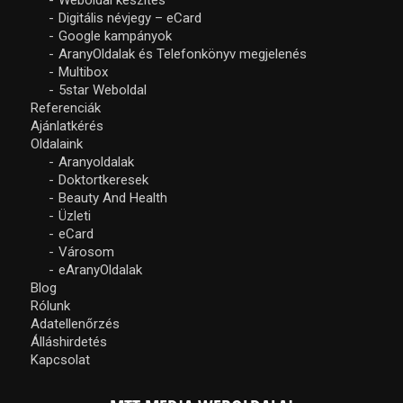
Weboldal készítés
Digitális névjegy – eCard
Google kampányok
AranyOldalak és Telefonkönyv megjelenés
Multibox
5star Weboldal
Referenciák
Ajánlatkérés
Oldalaink
Aranyoldalak
Doktortkeresek
Beauty And Health
Üzleti
eCard
Városom
eAranyOldalak
Blog
Rólunk
Adatellenőrzés
Álláshirdetés
Kapcsolat