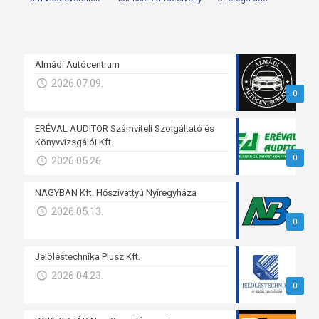
Almádi Autócentrum
2026.07.09.
0
ERÉVAL AUDITOR Számviteli Szolgáltató és
Könyvvizsgálói Kft.
0
2026.05.26.
NAGYBAN Kft. Hőszivattyú Nyíregyháza
2026.05.13.
0
Jelöléstechnika Plusz Kft.
2026.04.23.
0