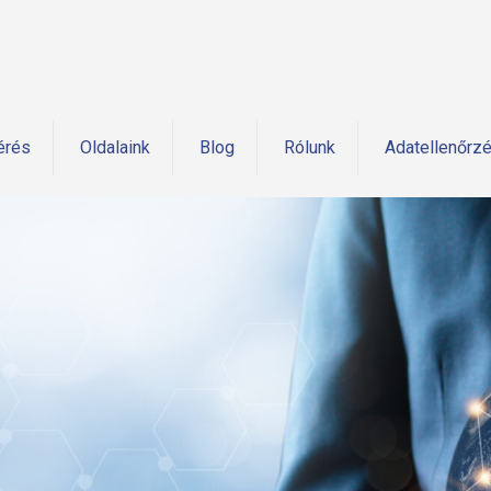
érés
Oldalaink
Blog
Rólunk
Adatellenőrz