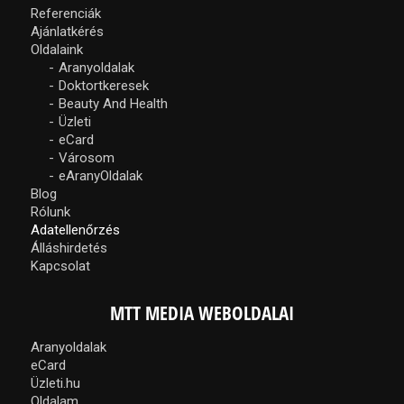
Referenciák
Ajánlatkérés
Oldalaink
Aranyoldalak
Doktortkeresek
Beauty And Health
Üzleti
eCard
Városom
eAranyOldalak
Blog
Rólunk
Adatellenőrzés
Álláshirdetés
Kapcsolat
MTT MEDIA WEBOLDALAI
Aranyoldalak
eCard
Üzleti.hu
Oldalam