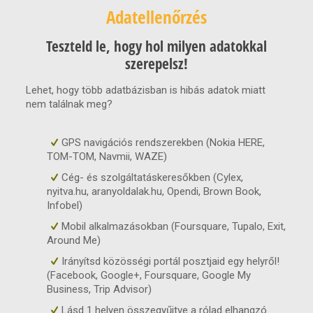
Adatellenőrzés
Teszteld le, hogy hol milyen adatokkal
szerepelsz!
Lehet, hogy több adatbázisban is hibás adatok miatt
nem találnak meg?
GPS navigációs rendszerekben (Nokia HERE,
TOM-TOM, Navmii, WAZE)
Cég- és szolgáltatáskeresőkben (Cylex,
nyitva.hu, aranyoldalak.hu, Opendi, Brown Book,
Infobel)
Mobil alkalmazásokban (Foursquare, Tupalo, Exit,
Around Me)
Irányítsd közösségi portál posztjaid egy helyről!
(Facebook, Google+, Foursquare, Google My
Business, Trip Advisor)
Lásd 1 helyen összegyűjtve a rólad elhangzó