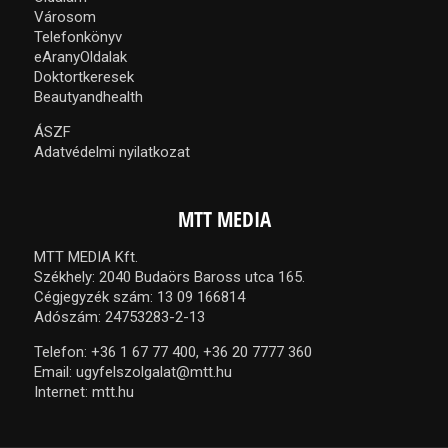
Városom
Telefonkönyv
eAranyOldalak
Doktortkeresek
Beautyandhealth
ÁSZF
Adatvédelmi nyilatkozat
MTT MEDIA
MTT MEDIA Kft.
Székhely: 2040 Budaörs Baross utca 165.
Cégjegyzék szám: 13 09 166814
Adószám: 24753283-2-13
Telefon:
+36 1 67 77 400,
+36 20 7777 360
Email:
ugyfelszolgalat@mtt.hu
Internet:
mtt.hu