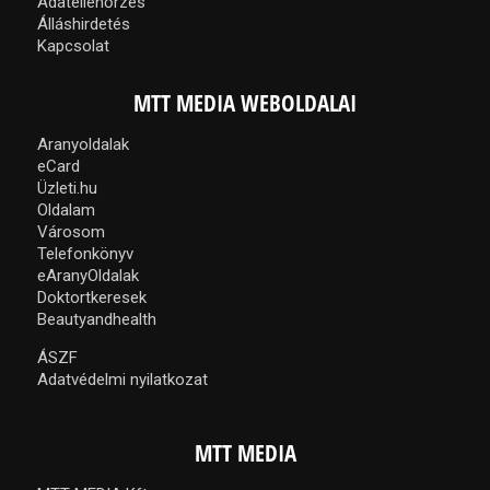
Adatellenőrzés
Álláshirdetés
Kapcsolat
MTT MEDIA WEBOLDALAI
Aranyoldalak
eCard
Üzleti.hu
Oldalam
Városom
Telefonkönyv
eAranyOldalak
Doktortkeresek
Beautyandhealth
ÁSZF
Adatvédelmi nyilatkozat
MTT MEDIA