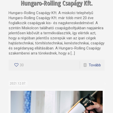
Hungaro-Rolling Csapágy Kft.
Hungaro-Rolling Csapágy Kft. A miskolci telephelyű
Hungaro-Rolling Csapágy Kft. már több mint 20 éve
foglalkozik csapágyak kis- és nagykereskedelmével. A
szintén Miskolcon található csapágyboltjukban napjainkra
jelentősen kibővült a termékválaszték, így elérték azt,
hogy a régióban jelentős szerepük van az ipari cégek
hajtástechnikai, tömítéstechnikai, kenéstechnikai, csapágy
és segédanyag ellátásában. A Hungaro-Rolling Csapágy
szakemberei arra törekednek, hogy a […]
30
Tovább
2021.12.07.