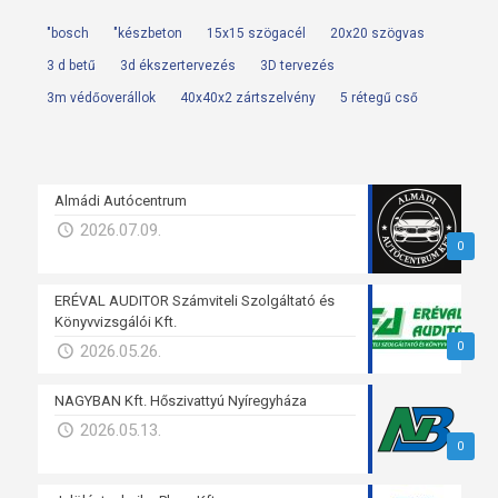
"bosch
"készbeton
15x15 szögacél
20x20 szögvas
3 d betű
3d ékszertervezés
3D tervezés
3m védőoverállok
40x40x2 zártszelvény
5 rétegű cső
Almádi Autócentrum
2026.07.09.
0
ERÉVAL AUDITOR Számviteli Szolgáltató és
Könyvvizsgálói Kft.
0
2026.05.26.
NAGYBAN Kft. Hőszivattyú Nyíregyháza
2026.05.13.
0