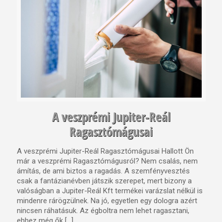
A veszprémi Jupiter-Reál
Ragasztómágusai
A veszprémi Jupiter-Reál Ragasztómágusai Hallott Ön
már a veszprémi Ragasztómágusról? Nem csalás, nem
ámítás, de ami biztos a ragadás. A szemfényvesztés
csak a fantázianévben játszik szerepet, mert bizony a
valóságban a Jupiter-Reál Kft termékei varázslat nélkül is
mindenre rárögzülnek. Na jó, egyetlen egy dologra azért
nincsen ráhatásuk. Az égboltra nem lehet ragasztani,
ehhez még ők […]