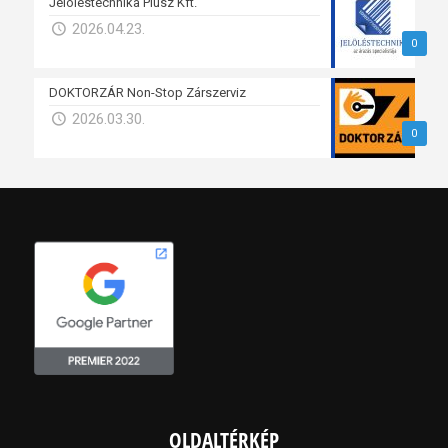
Jelöléstechnika Plusz Kft.
2026.04.23.
0
DOKTORZÁR Non-Stop Zárszerviz
2026.03.30.
0
OLDALTÉRKÉP