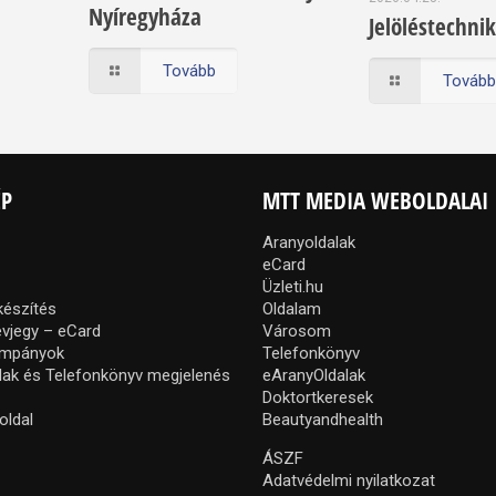
Nyíregyháza
Jelöléstechnik
Tovább
Továb
ÉP
MTT MEDIA WEBOLDALAI
Aranyoldalak
eCard
Üzleti.hu
készítés
Oldalam
névjegy – eCard
Városom
ampányok
Telefonkönyv
lak és Telefonkönyv megjelenés
eAranyOldalak
Doktortkeresek
oldal
Beautyandhealth
ÁSZF
Adatvédelmi nyilatkozat