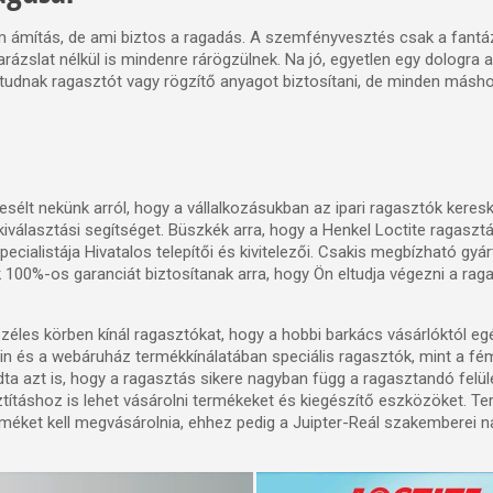
ámítás, de ami biztos a ragadás. A szemfényvesztés csak a fantáz
rázslat nélkül is mindenre rárögzülnek. Na jó, egyetlen egy dologra 
tudnak ragasztót vagy rögzítő anyagot biztosítani, de minden másho
sélt nekünk arról, hogy a vállalkozásukban az ipari ragasztók keres
iválasztási segítséget. Büszkék arra, hogy a Henkel Loctite ragaszt
cialistája Hivatalos telepítői és kivitelezői. Csakis megbízható gyá
 100%-os garanciát biztosítanak arra, hogy Ön eltudja végezni a rag
les körben kínál ragasztókat, hogy a hobbi barkács vásárlóktól egé
ain és a webáruház termékkínálatában speciális ragasztók, mint a fém
 azt is, hogy a ragasztás sikere nagyban függ a ragasztandó felüle
sztításhoz is lehet vásárolni termékeket és kiegészítő eszközöket. 
rméket kell megvásárolnia, ehhez pedig a Juipter-Reál szakemberei 