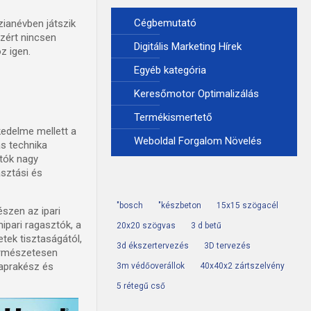
Cégbemutató
ianévben játszik
azért nincsen
Digitális Marketing Hírek
z igen.
Egyéb kategória
Keresőmotor Optimalizálás
Termékismertető
kedelme mellett a
Weboldal Forgalom Növelés
ás technika
rtók nagy
asztási és
"bosch
"készbeton
15x15 szögacél
szen az ipari
ipari ragasztók, a
20x20 szögvas
3 d betű
tek tisztaságától,
3d ékszertervezés
3D tervezés
Természetesen
naprakész és
3m védőoverállok
40x40x2 zártszelvény
5 rétegű cső