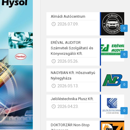
Almádi Autócentrum
2026.07.09.
0
ERÉVAL AUDITOR
Számviteli Szolgáltató és
Könyvvizsgálói Kft.
0
2026.05.26.
NAGYBAN Kft. Hőszivattyú
Nyíregyháza
0
2026.05.13.
Jelöléstechnika Plusz Kft.
2026.04.23.
0
DOKTORZÁR Non-Stop