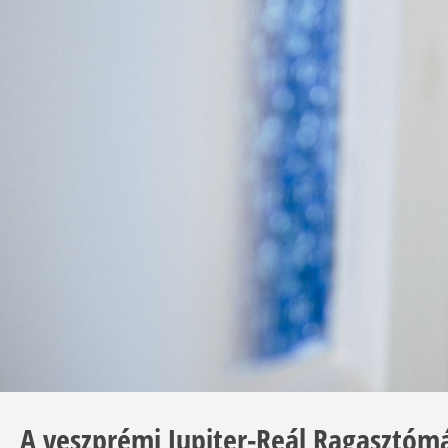
A veszprémi Jupiter-Reál Ragasztóm