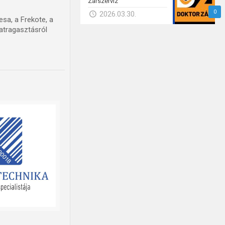
Zárszerviz
0
2026.03.30.
sa, a Frekote, a
natragasztásról