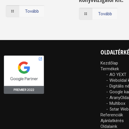
Tovább
Tovább
OLDALTÉRK
Kezdőlap
Termékek
AO YEXT
Weboldal 
Digitális 
Google k
AranyOlda
Multibox
5star Web
Referenciák
Ajánlatkérés
Oldalaink