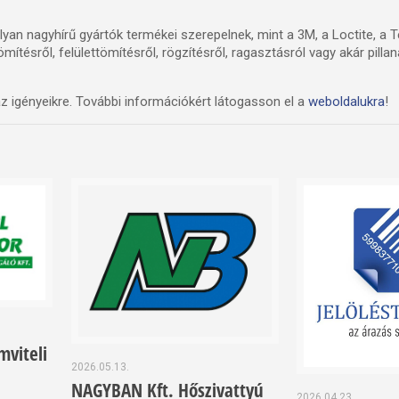
n nagyhírű gyártók termékei szerepelnek, mint a 3M, a Loctite, a Te
tésről, felülettömítésről, rögzítésről, ragasztásról vagy akár pilla
az igényeikre. További információkért látogasson el a
weboldalukra
!
viteli
2026.05.13.
NAGYBAN Kft. Hőszivattyú
2026.04.23.