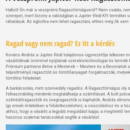
Hallott Ön már a veszprémi Ragasztómágusról? Nem csalás, nem 
szerepet, mert bizony a valóságban a Jupiter-Reál Kft termékei va
ráhatásuk. Az égboltra nem lehet ragasztani, ehhez még ők sem 
Ragad vagy nem ragad? Ez itt a kérdés
Kovács András a Jupiter-Reál tulajdonos-ügyvezetője lelkesen me
vásárlóiknak örömmel nyújtanak szereléstechnológiai és termék k
Prémium partnerei illetve a Mesterek – Mestere és a Bevonatok spe
teljesítményű ragasztóit és tömítőanyagait forgalmazzák, melyek
tömítési feladatait.
A barkácsolás, mint szenvedély ragadós. A Ragasztómágus oly szé
felhasználókig mindenki megtalálhatja a számításait. A bolt polc
szélvédőragasztók és üvegragasztók is kaphatók. András elmondta
így ennek érdekében a felületkezeléshez, a csiszoláshoz és a ti
ahhoz, hogy a vásárló a legjobb megoldást kapja, a megfelelő te
hasznos szakmai tanácsokkal segítik a vásárlást.