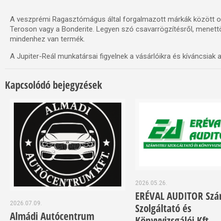
A veszprémi Ragasztómágus által forgalmazott márkák között olya
Teroson vagy a Bonderite. Legyen szó csavarrögzítésről, menettömí
mindenhez van termék.
A Jupiter-Reál munkatársai figyelnek a vásárlóikra és kíváncsiak 
Kapcsolódó bejegyzések
2026.05.26.
ERÉVAL AUDITOR Szám
2026.07.09.
Szolgáltató és
Almádi Autócentrum
Könyvvizsgálói Kft.