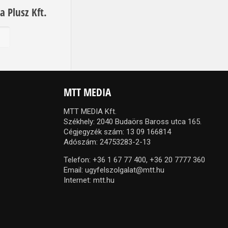
a Plusz Kft.
b
MTT MEDIA
MTT MEDIA Kft.
Székhely: 2040 Budaörs Baross utca 165.
Cégjegyzék szám: 13 09 166814
Adószám: 24753283-2-13
Telefon:
+36 1 67 77 400,
+36 20 7777 360
Email:
ugyfelszolgalat@mtt.hu
Internet:
mtt.hu