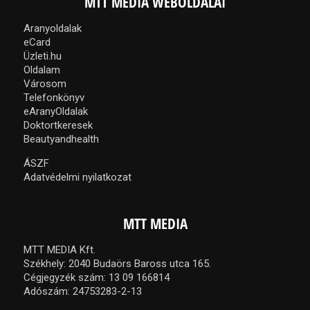
MTT MEDIA WEBOLDALAI
Aranyoldalak
eCard
Üzleti.hu
Oldalam
Városom
Telefonkönyv
eAranyOldalak
Doktortkeresek
Beautyandhealth
ÁSZF
Adatvédelmi nyilatkozat
MTT MEDIA
MTT MEDIA Kft.
Székhely: 2040 Budaörs Baross utca 165.
Cégjegyzék szám: 13 09 166814
Adószám: 24753283-2-13