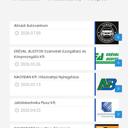
Almádi Autócentrum
2026.07.09.
0
ERÉVAL AUDITOR Számviteli Szolgáltató és
Könyvvizsgálói Kft.
0
2026.05.26.
NAGYBAN Kft. Hőszivattyú Nyíregyháza
2026.05.13.
0
Jelöléstechnika Plusz Kft.
2026.04.23.
0