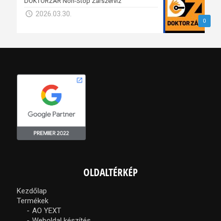
DOKTORZÁR Non-Stop Zárszerviz
2026.03.30.
0
OLDALTÉRKÉP
Kezdőlap
Termékek
AO YEXT
Weboldal készítés