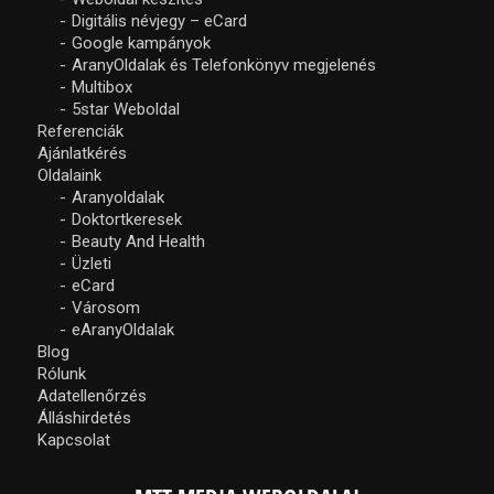
Digitális névjegy – eCard
Google kampányok
AranyOldalak és Telefonkönyv megjelenés
Multibox
5star Weboldal
Referenciák
Ajánlatkérés
Oldalaink
Aranyoldalak
Doktortkeresek
Beauty And Health
Üzleti
eCard
Városom
eAranyOldalak
Blog
Rólunk
Adatellenőrzés
Álláshirdetés
Kapcsolat