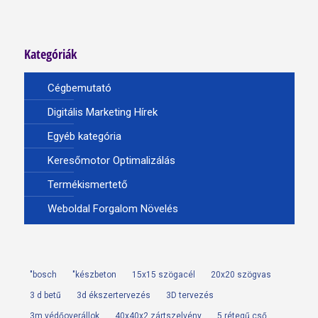
Kategóriák
Cégbemutató
Digitális Marketing Hírek
Egyéb kategória
Keresőmotor Optimalizálás
Termékismertető
Weboldal Forgalom Növelés
"bosch
"készbeton
15x15 szögacél
20x20 szögvas
3 d betű
3d ékszertervezés
3D tervezés
3m védőoverállok
40x40x2 zártszelvény
5 rétegű cső