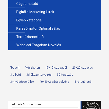
Cégbemutató
Digitális Marketing Hírek
Egyéb kategória
Keresőmotor Optimalizálás
Termékismertető
Weboldal Forgalom Növelés
"bosch
"készbeton
15x15 szögacél
20x20 szögvas
3 d betű
3d ékszertervezés
3D tervezés
3m védőoverállok
40x40x2 zártszelvény
5 rétegű cső
Almádi Autócentrum