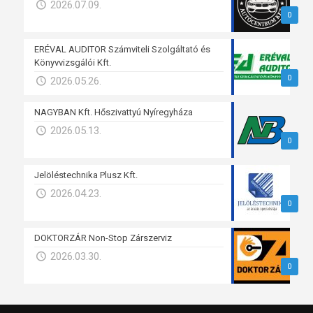
2026.07.09.
0
ERÉVAL AUDITOR Számviteli Szolgáltató és
Könyvvizsgálói Kft.
0
2026.05.26.
NAGYBAN Kft. Hőszivattyú Nyíregyháza
2026.05.13.
0
Jelöléstechnika Plusz Kft.
2026.04.23.
0
DOKTORZÁR Non-Stop Zárszerviz
2026.03.30.
0