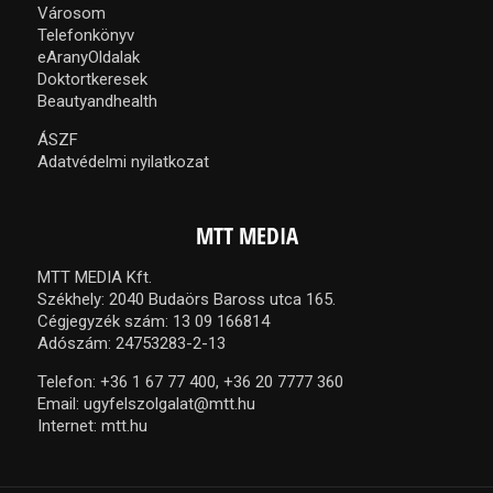
Városom
Telefonkönyv
eAranyOldalak
Doktortkeresek
Beautyandhealth
ÁSZF
Adatvédelmi nyilatkozat
MTT MEDIA
MTT MEDIA Kft.
Székhely: 2040 Budaörs Baross utca 165.
Cégjegyzék szám: 13 09 166814
Adószám: 24753283-2-13
Telefon:
+36 1 67 77 400,
+36 20 7777 360
Email:
ugyfelszolgalat@mtt.hu
Internet:
mtt.hu