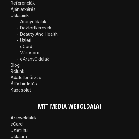
Referenciák
Ajánlatkérés
Oldalaink
Aranyoldalak
Doktortkeresek
Beauty And Health
Üzleti
eCard
Városom
eAranyOldalak
Blog
Rólunk
Adatellenőrzés
Álláshirdetés
Kapcsolat
MTT MEDIA WEBOLDALAI
Aranyoldalak
eCard
Üzleti.hu
Oldalam