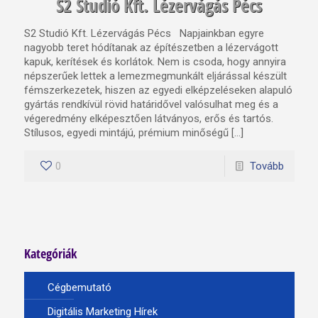
S2 Studió Kft. Lézervágás Pécs
S2 Studió Kft. Lézervágás Pécs Napjainkban egyre
nagyobb teret hódítanak az építészetben a lézervágott
kapuk, kerítések és korlátok. Nem is csoda, hogy annyira
népszerűek lettek a lemezmegmunkált eljárással készült
fémszerkezetek, hiszen az egyedi elképzeléseken alapuló
gyártás rendkívül rövid határidővel valósulhat meg és a
végeredmény elképesztően látványos, erős és tartós.
Stílusos, egyedi mintájú, prémium minőségű […]
0
Tovább
Kategóriák
Cégbemutató
Digitális Marketing Hírek