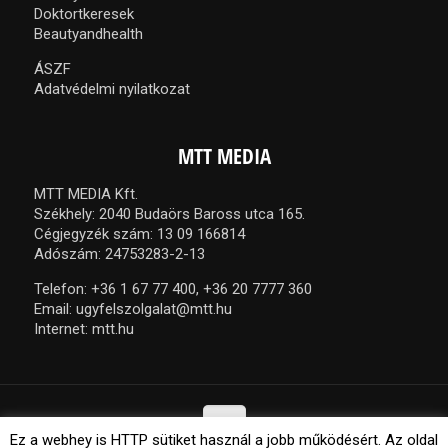
Doktortkeresek
Beautyandhealth
ÁSZF
Adatvédelmi nyilatkozat
MTT MEDIA
MTT MEDIA Kft.
Székhely: 2040 Budaörs Baross utca 165.
Cégjegyzék szám: 13 09 166814
Adószám: 24753283-2-13
Telefon:
+36 1 67 77 400,
+36 20 7777 360
Email:
ugyfelszolgalat@mtt.hu
Internet:
mtt.hu
Ez a webhey is HTTP sütiket használ a jobb működésért. Az oldal