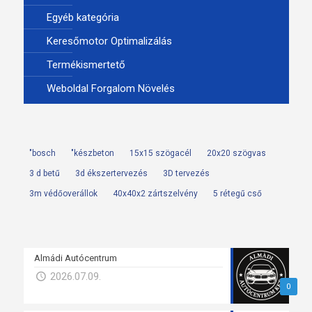
Egyéb kategória
Keresőmotor Optimalizálás
Termékismertető
Weboldal Forgalom Növelés
"bosch
"készbeton
15x15 szögacél
20x20 szögvas
3 d betű
3d ékszertervezés
3D tervezés
3m védőoverállok
40x40x2 zártszelvény
5 rétegű cső
Almádi Autócentrum
2026.07.09.
0