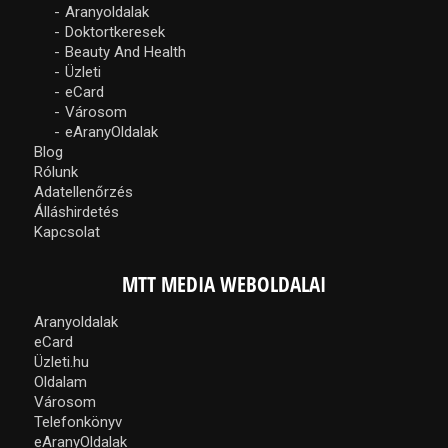
Aranyoldalak
Doktortkeresek
Beauty And Health
Üzleti
eCard
Városom
eAranyOldalak
Blog
Rólunk
Adatellenőrzés
Álláshirdetés
Kapcsolat
MTT MEDIA WEBOLDALAI
Aranyoldalak
eCard
Üzleti.hu
Oldalam
Városom
Telefonkönyv
eAranyOldalak