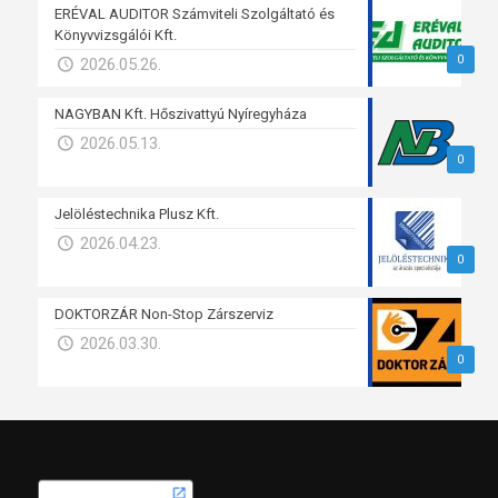
ERÉVAL AUDITOR Számviteli Szolgáltató és
Könyvvizsgálói Kft.
0
2026.05.26.
NAGYBAN Kft. Hőszivattyú Nyíregyháza
2026.05.13.
0
Jelöléstechnika Plusz Kft.
2026.04.23.
0
DOKTORZÁR Non-Stop Zárszerviz
2026.03.30.
0