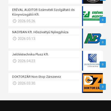
ERÉVAL AUDITOR Számviteli Szolgáltató és
Könyvvizsgálói Kft.
0
2026.05.26.
NAGYBAN Kft. Hőszivattyú Nyíregyháza
2026.05.13.
0
Jelöléstechnika Plusz Kft.
2026.04.23.
0
DOKTORZÁR Non-Stop Zárszerviz
2026.03.30.
0