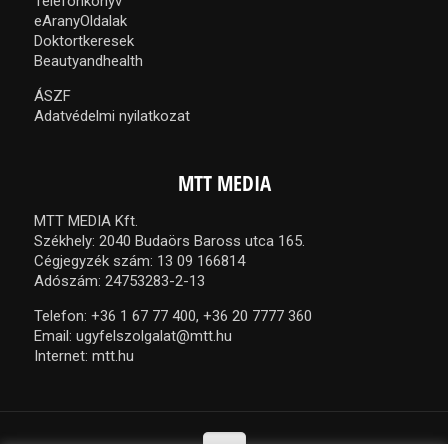
Telefonkönyv
eAranyOldalak
Doktortkeresek
Beautyandhealth
ÁSZF
Adatvédelmi nyilatkozat
MTT MEDIA
MTT MEDIA Kft.
Székhely: 2040 Budaörs Baross utca 165.
Cégjegyzék szám: 13 09 166814
Adószám: 24753283-2-13
Telefon:
+36 1 67 77 400,
+36 20 7777 360
Email:
ugyfelszolgalat@mtt.hu
Internet:
mtt.hu