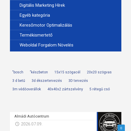
Digitális Marketing Hírek
Egyéb kategória
Keresőmotor Optimalizálás
Termékismertető
Weboldal Forgalom Növelés
"bosch
"készbeton
15x15 szögacél
20x20 szögvas
3 d betű
3d ékszertervezés
3D tervezés
3m védőoverállok
40x40x2 zártszelvény
5 rétegű cső
Almádi Autócentrum
2026.07.09.
0