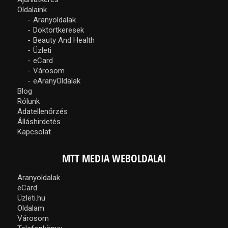
Oldalaink
Aranyoldalak
Doktortkeresek
Beauty And Health
Üzleti
eCard
Városom
eAranyOldalak
Blog
Rólunk
Adatellenőrzés
Álláshirdetés
Kapcsolat
MTT MEDIA WEBOLDALAI
Aranyoldalak
eCard
Üzleti.hu
Oldalam
Városom