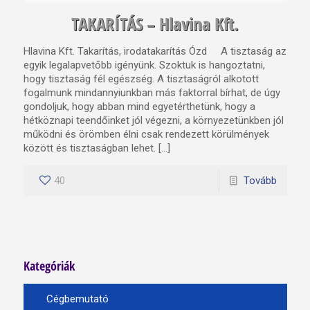
TAKARÍTÁS – Hlavina Kft.
Hlavina Kft. Takarítás, irodatakarítás Ózd A tisztaság az
egyik legalapvetőbb igényünk. Szoktuk is hangoztatni,
hogy tisztaság fél egészség. A tisztaságról alkotott
fogalmunk mindannyiunkban más faktorral bírhat, de úgy
gondoljuk, hogy abban mind egyetérthetünk, hogy a
hétköznapi teendőinket jól végezni, a környezetünkben jól
működni és örömben élni csak rendezett körülmények
között és tisztaságban lehet. […]
40
Tovább
Kategóriák
Cégbemutató