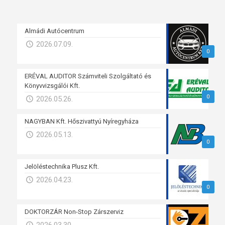
Almádi Autócentrum
2026.07.09.
0
ERÉVAL AUDITOR Számviteli Szolgáltató és
Könyvvizsgálói Kft.
0
2026.05.26.
NAGYBAN Kft. Hőszivattyú Nyíregyháza
2026.05.13.
0
Jelöléstechnika Plusz Kft.
2026.04.23.
0
DOKTORZÁR Non-Stop Zárszerviz