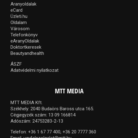
Aranyoldalak
eCard
Üzleti.hu
Oldalam
Városom
Telefonkönyv
eAranyOldalak
Doktortkeresek
Beautyandhealth
ÁSZF
Adatvédelmi nyilatkozat
MTT MEDIA
MTT MEDIA Kft.
Székhely: 2040 Budaörs Baross utca 165.
Cégjegyzék szám: 13 09 166814
Adószám: 24753283-2-13
Telefon:
+36 1 67 77 400,
+36 20 7777 360