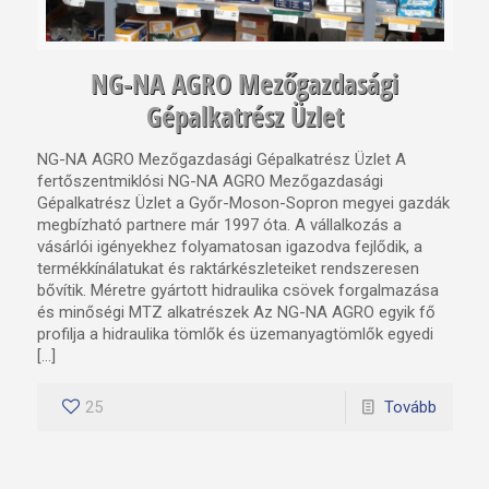
NG-NA AGRO Mezőgazdasági
Gépalkatrész Üzlet
NG-NA AGRO Mezőgazdasági Gépalkatrész Üzlet A
fertőszentmiklósi NG-NA AGRO Mezőgazdasági
Gépalkatrész Üzlet a Győr-Moson-Sopron megyei gazdák
megbízható partnere már 1997 óta. A vállalkozás a
vásárlói igényekhez folyamatosan igazodva fejlődik, a
termékkínálatukat és raktárkészleteiket rendszeresen
bővítik. Méretre gyártott hidraulika csövek forgalmazása
és minőségi MTZ alkatrészek Az NG-NA AGRO egyik fő
profilja a hidraulika tömlők és üzemanyagtömlők egyedi
[…]
25
Tovább