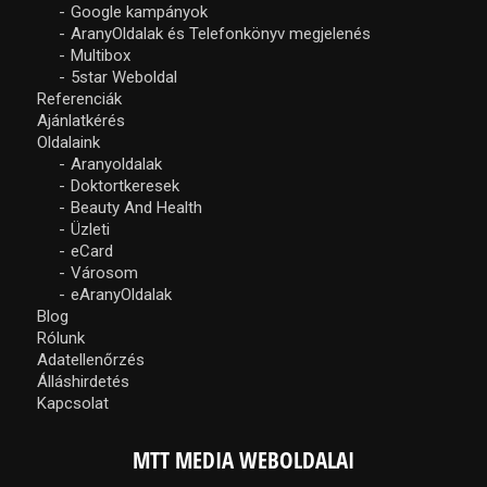
Google kampányok
AranyOldalak és Telefonkönyv megjelenés
Multibox
5star Weboldal
Referenciák
Ajánlatkérés
Oldalaink
Aranyoldalak
Doktortkeresek
Beauty And Health
Üzleti
eCard
Városom
eAranyOldalak
Blog
Rólunk
Adatellenőrzés
Álláshirdetés
Kapcsolat
MTT MEDIA WEBOLDALAI