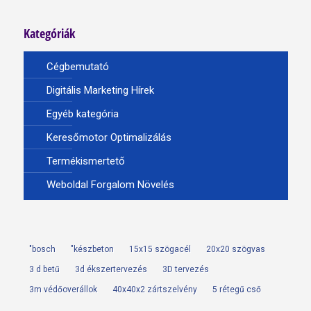
Kategóriák
Cégbemutató
Digitális Marketing Hírek
Egyéb kategória
Keresőmotor Optimalizálás
Termékismertető
Weboldal Forgalom Növelés
"bosch
"készbeton
15x15 szögacél
20x20 szögvas
3 d betű
3d ékszertervezés
3D tervezés
3m védőoverállok
40x40x2 zártszelvény
5 rétegű cső