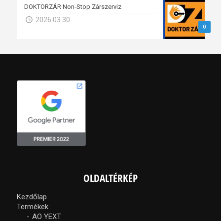
DOKTORZÁR Non-Stop Zárszerviz
2026.03.30.
0
OLDALTÉRKÉP
Kezdőlap
Termékek
AO YEXT