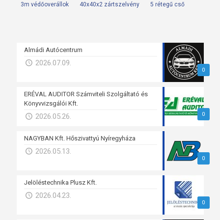
3m védőoverállok
40x40x2 zártszelvény
5 rétegű cső
Almádi Autócentrum
2026.07.09.
0
ERÉVAL AUDITOR Számviteli Szolgáltató és
Könyvvizsgálói Kft.
0
2026.05.26.
NAGYBAN Kft. Hőszivattyú Nyíregyháza
2026.05.13.
0
Jelöléstechnika Plusz Kft.
2026.04.23.
0