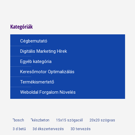
Kategóriák
Cégbemutató
Digitális Marketing Hírek
Egyéb kategória
Keresőmotor Optimalizálás
Termékismertető
Weboldal Forgalom Növelés
"bosch
"készbeton
15x15 szögacél
20x20 szögvas
3 d betű
3d ékszertervezés
3D tervezés