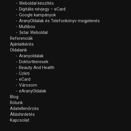
Weboldal készítés
Digitális névjegy – eCard
Google kampányok
AranyOldalak és Telefonkönyv megjelenés
Multibox
5star Weboldal
Referenciák
Ajánlatkérés
Oldalaink
Aranyoldalak
Doktortkeresek
Beauty And Health
Üzleti
eCard
Városom
eAranyOldalak
Blog
Rólunk
Adatellenőrzés
Álláshirdetés
Kapcsolat