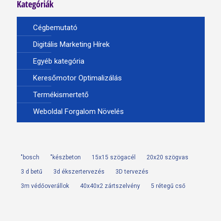
Kategóriák
Cégbemutató
Digitális Marketing Hírek
Egyéb kategória
Keresőmotor Optimalizálás
Termékismertető
Weboldal Forgalom Növelés
"bosch
"készbeton
15x15 szögacél
20x20 szögvas
3 d betű
3d ékszertervezés
3D tervezés
3m védőoverállok
40x40x2 zártszelvény
5 rétegű cső