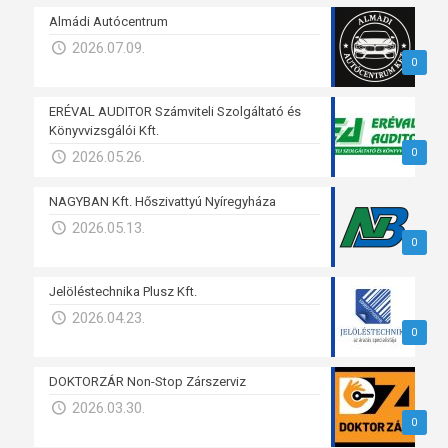
Almádi Autócentrum
2026.07.09.
0
ERÉVAL AUDITOR Számviteli Szolgáltató és
Könyvvizsgálói Kft.
0
2026.05.26.
NAGYBAN Kft. Hőszivattyú Nyíregyháza
2026.05.13.
0
Jelöléstechnika Plusz Kft.
2026.04.23.
0
DOKTORZÁR Non-Stop Zárszerviz
2026.03.30.
0