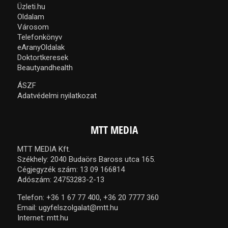
Üzleti.hu
Oldalam
Városom
Telefonkönyv
eAranyOldalak
Doktortkeresek
Beautyandhealth
ÁSZF
Adatvédelmi nyilatkozat
MTT MEDIA
MTT MEDIA Kft.
Székhely: 2040 Budaörs Baross utca 165.
Cégjegyzék szám: 13 09 166814
Adószám: 24753283-2-13
Telefon:
+36 1 67 77 400,
+36 20 7777 360
Email:
ugyfelszolgalat@mtt.hu
Internet:
mtt.hu