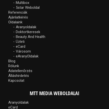
Multibox
5star Weboldal
Referenciák
Ajánlatkérés
Oldalaink
Aranyoldalak
Doktortkeresek
Beauty And Health
Üzleti
eCard
Városom
eAranyOldalak
Blog
Rólunk
Adatellenőrzés
Álláshirdetés
Kapcsolat
MTT MEDIA WEBOLDALAI
Aranyoldalak
eCard