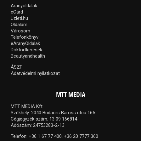
Aranyoldalak
eCard
Üzleti.hu
Oldalam
Városom
Telefonkönyv
eAranyOldalak
Doktortkeresek
Beautyandhealth
ÁSZF
Adatvédelmi nyilatkozat
MTT MEDIA
MTT MEDIA Kft.
Székhely: 2040 Budaörs Baross utca 165.
Cégjegyzék szám: 13 09 166814
Adószám: 24753283-2-13
Telefon:
+36 1 67 77 400,
+36 20 7777 360