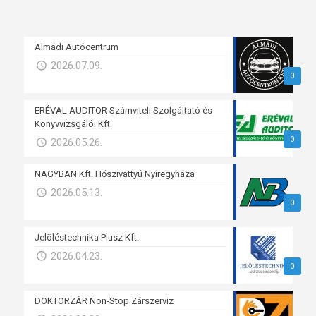
Almádi Autócentrum
2026.07.09.
0
ERÉVAL AUDITOR Számviteli Szolgáltató és
Könyvvizsgálói Kft.
0
2026.05.26.
NAGYBAN Kft. Hőszivattyú Nyíregyháza
2026.05.13.
0
Jelöléstechnika Plusz Kft.
2026.04.23.
0
DOKTORZÁR Non-Stop Zárszerviz