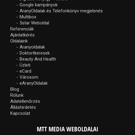
Google kampányok
AranyOldalak és Telefonkönyv megjelenés
Multibox
5star Weboldal
Referenciák
Ajánlatkérés
Oldalaink
Aranyoldalak
Doktortkeresek
Beauty And Health
Üzleti
eCard
Városom
eAranyOldalak
Blog
Rólunk
Adatellenőrzés
Álláshirdetés
Kapcsolat
MTT MEDIA WEBOLDALAI