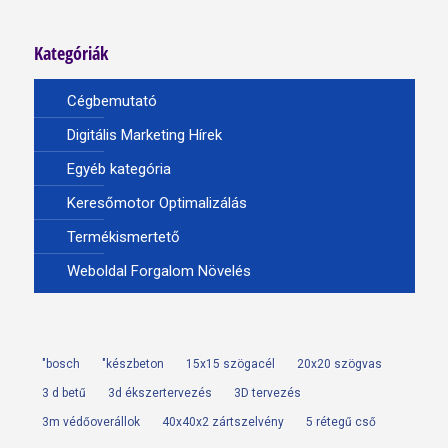
Kategóriák
Cégbemutató
Digitális Marketing Hírek
Egyéb kategória
Keresőmotor Optimalizálás
Termékismertető
Weboldal Forgalom Növelés
"bosch
"készbeton
15x15 szögacél
20x20 szögvas
3 d betű
3d ékszertervezés
3D tervezés
3m védőoverállok
40x40x2 zártszelvény
5 rétegű cső