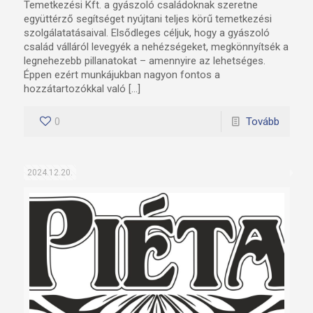
Temetkezési Kft. a gyászoló családoknak szeretne
együttérző segítséget nyújtani teljes körű temetkezési
szolgálatatásaival. Elsődleges céljuk, hogy a gyászoló
család válláról levegyék a nehézségeket, megkönnyítsék a
legnehezebb pillanatokat – amennyire az lehetséges.
Éppen ezért munkájukban nagyon fontos a
hozzátartozókkal való […]
0
Tovább
2024.12.20.