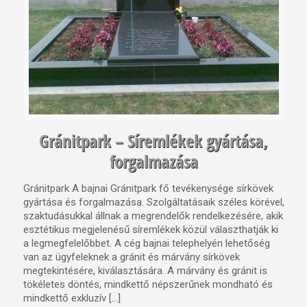
Gránitpark – Síremlékek gyártása,
forgalmazása
Gránitpark A bajnai Gránitpark fő tevékenysége sírkövek
gyártása és forgalmazása. Szolgáltatásaik széles körével,
szaktudásukkal állnak a megrendelők rendelkezésére, akik
esztétikus megjelenésű síremlékek közül választhatják ki
a legmegfelelőbbet. A cég bajnai telephelyén lehetőség
van az ügyfeleknek a gránit és márvány sírkövek
megtekintésére, kiválasztására. A márvány és gránit is
tökéletes döntés, mindkettő népszerűnek mondható és
mindkettő exkluzív […]