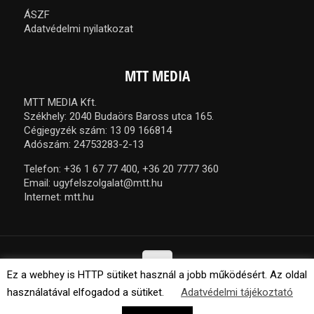
ÁSZF
Adatvédelmi nyilatkozat
MTT MEDIA
MTT MEDIA Kft.
Székhely: 2040 Budaörs Baross utca 165.
Cégjegyzék szám: 13 09 166814
Adószám: 24753283-2-13
Telefon:
+36 1 67 77 400,
+36 20 7777 360
Email:
ugyfelszolgalat@mtt.hu
Internet:
mtt.hu
Ez a webhey is HTTP sütiket használ a jobb működésért. Az oldal
használatával elfogadod a sütiket.
Adatvédelmi tájékoztató
© 2021 MTT Media Kft. Minden jog fenntartva.