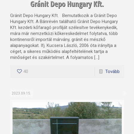
Gránit Depo Hungary Kft.
Gránit Depo Hungary Kft. Bemutatkozik a Gránit Depo
Hungary Kft. A Bánrévén található Gránit Depo Hungary
Kft. kezdeti kőfaragó profilját szélesítve tevékenykedik,
mára már nemzetközi kőkereskedelmet folytatva, több
kontinensről importál márvány, gránit és mészkő
alapanyagokat. Ifj. Kucsera László, 2006 óta irányítja a
céget, a sikeres működés alapfeltételének tartja a
minőséget és szakértelmet. A folyamatos […]
40
Tovább
2023.09.15.