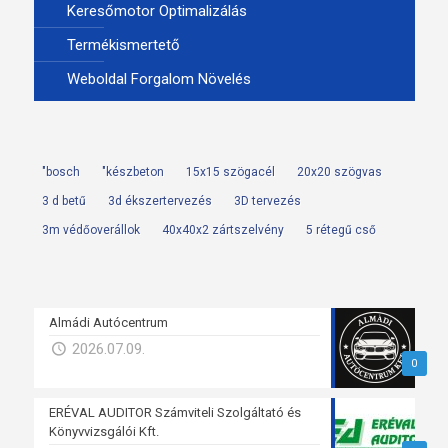
Keresőmotor Optimalizálás
Termékismertető
Weboldal Forgalom Növelés
"bosch
"készbeton
15x15 szögacél
20x20 szögvas
3 d betű
3d ékszertervezés
3D tervezés
3m védőoverállok
40x40x2 zártszelvény
5 rétegű cső
Almádi Autócentrum
2026.07.09.
0
ERÉVAL AUDITOR Számviteli Szolgáltató és
Könyvvizsgálói Kft.