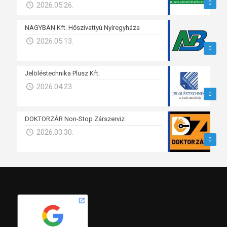
0
2026.05.26.
NAGYBAN Kft. Hőszivattyú Nyíregyháza
2026.05.13.
0
Jelöléstechnika Plusz Kft.
2026.04.23.
0
DOKTORZÁR Non-Stop Zárszerviz
2026.03.30.
0