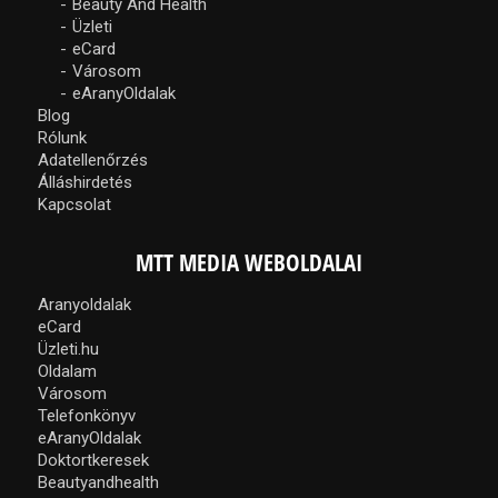
Beauty And Health
Üzleti
eCard
Városom
eAranyOldalak
Blog
Rólunk
Adatellenőrzés
Álláshirdetés
Kapcsolat
MTT MEDIA WEBOLDALAI
Aranyoldalak
eCard
Üzleti.hu
Oldalam
Városom
Telefonkönyv
eAranyOldalak
Doktortkeresek
Beautyandhealth