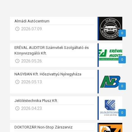
Almádi Autócentrum
2026.07.09.
0
ERÉVAL AUDITOR Számviteli Szolgáltató és
Könyvvizsgálói Kft.
0
2026.05.26.
NAGYBAN Kft. Hőszivattyú Nyíregyháza
2026.05.13.
0
Jelöléstechnika Plusz Kft.
2026.04.23.
0
DOKTORZÁR Non-Stop Zárszerviz