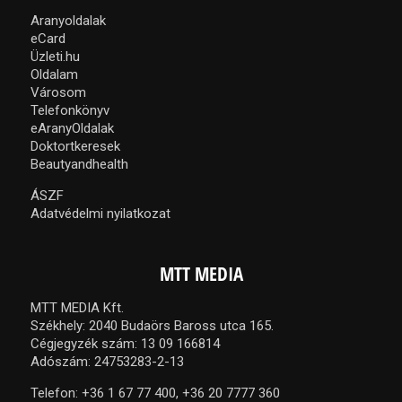
Aranyoldalak
eCard
Üzleti.hu
Oldalam
Városom
Telefonkönyv
eAranyOldalak
Doktortkeresek
Beautyandhealth
ÁSZF
Adatvédelmi nyilatkozat
MTT MEDIA
MTT MEDIA Kft.
Székhely: 2040 Budaörs Baross utca 165.
Cégjegyzék szám: 13 09 166814
Adószám: 24753283-2-13
Telefon:
+36 1 67 77 400,
+36 20 7777 360