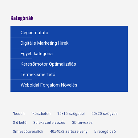
Kategóriák
Cégbemutató
Digitális Marketing Hírek
Egyéb kategória
Keresőmotor Optimalizálás
Termékismertető
Weboldal Forgalom Növelés
"bosch
"készbeton
15x15 szögacél
20x20 szögvas
3 d betű
3d ékszertervezés
3D tervezés
3m védőoverállok
40x40x2 zártszelvény
5 rétegű cső