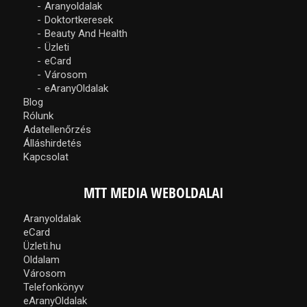
Aranyoldalak
Doktortkeresek
Beauty And Health
Üzleti
eCard
Városom
eAranyOldalak
Blog
Rólunk
Adatellenőrzés
Álláshirdetés
Kapcsolat
MTT MEDIA WEBOLDALAI
Aranyoldalak
eCard
Üzleti.hu
Oldalam
Városom
Telefonkönyv
eAranyOldalak