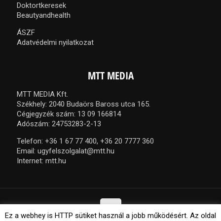
Doktortkeresek
Beautyandhealth
ÁSZF
Adatvédelmi nyilatkozat
MTT MEDIA
MTT MEDIA Kft.
Székhely: 2040 Budaörs Baross utca 165.
Cégjegyzék szám: 13 09 166814
Adószám: 24753283-2-13
Telefon:
+36 1 67 77 400,
+36 20 7777 360
Email:
ugyfelszolgalat@mtt.hu
Internet:
mtt.hu
Ez a webhey is HTTP sütiket használ a jobb működésért. Az oldal