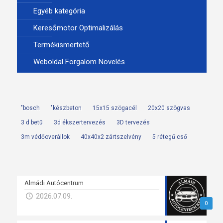
Egyéb kategória
Keresőmotor Optimalizálás
Termékismertető
Weboldal Forgalom Növelés
"bosch
"készbeton
15x15 szögacél
20x20 szögvas
3 d betű
3d ékszertervezés
3D tervezés
3m védőoverállok
40x40x2 zártszelvény
5 rétegű cső
Almádi Autócentrum
2026.07.09.
0