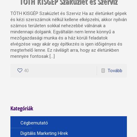
TÓTH KISGÉP Szaküzlet és Szerviz
TÓTH KISGÉP Szaküzlet és Szerviz Ha az életünket gépek
és kézi szerszámok nélkül kellene elképzelni, akkor nyilván
számos területen sokkal nehezebbé válnának a
mindennapi dolgaink. Egyáltalán nem lenne könnyű a
mezőgazdasági munka és a ház körüli feladatok
elvégzése vagy akár egy építkezés is igen időigényes és
megterhelő lenne. Ez rávilágít arra, hogy az életünkben
mennyire fontosak […]
40
Tovább
Kategóriák
Cégbemutató
Digitális Marketing Hírek