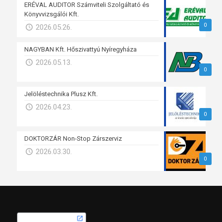
ERÉVAL AUDITOR Számviteli Szolgáltató és
Könyvvizsgálói Kft.
0
2026.05.26.
NAGYBAN Kft. Hőszivattyú Nyíregyháza
2026.05.13.
0
Jelöléstechnika Plusz Kft.
2026.04.23.
0
DOKTORZÁR Non-Stop Zárszerviz
2026.03.30.
0