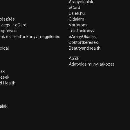
Aranyoldalak
eCard
Üzleti.hu
készítés
Oldalam
névjegy – eCard
Városom
ampányok
Telefonkönyv
lak és Telefonkönyv megjelenés
eAranyOldalak
Doktortkeresek
oldal
Beautyandhealth
ÁSZF
Adatvédelmi nyilatkozat
lak
resek
d Health
alak
s