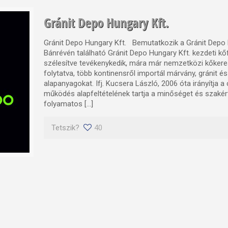
Gránit Depo Hungary Kft.
Gránit Depo Hungary Kft. Bemutatkozik a Gránit Depo 
Bánrévén található Gránit Depo Hungary Kft. kezdeti kőf
szélesítve tevékenykedik, mára már nemzetközi kőker
folytatva, több kontinensről importál márvány, gránit 
alapanyagokat. Ifj. Kucsera László, 2006 óta irányítja a 
működés alapfeltételének tartja a minőséget és szakér
folyamatos […]
Tetszik?
40