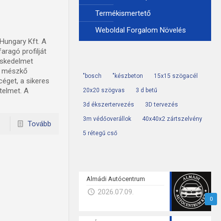
Termékismertető
Weboldal Forgalom Növelés
Hungary Kft. A
aragó profilját
eskedelmet
és mészkő
"bosch
"készbeton
15x15 szögacél
céget, a sikeres
telmet. A
20x20 szögvas
3 d betű
3d ékszertervezés
3D tervezés
3m védőoverállok
40x40x2 zártszelvény
Tovább
5 rétegű cső
Almádi Autócentrum
2026.07.09.
0