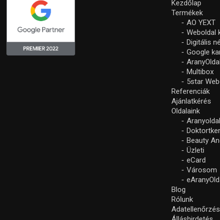
Kezdőlap
Termékek
AO YEXT
Weboldal 
Digitális 
Google k
AranyOlda
Multibox
5star Web
Referenciák
Ajánlatkérés
Oldalaink
Aranyolda
Doktortke
Beauty An
Üzleti
eCard
Városom
eAranyOld
Blog
Rólunk
Adatellenőrzé
Álláshirdetés