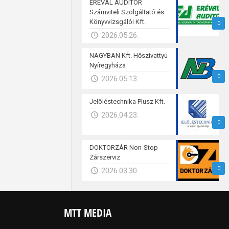
ERÉVAL AUDITOR
Számviteli Szolgáltató és
Könyvvizsgálói Kft.
0
2026.05.26.
NAGYBAN Kft. Hőszivattyú
Nyíregyháza
0
2026.05.13.
Jelöléstechnika Plusz Kft.
2026.04.23.
0
DOKTORZÁR Non-Stop
Zárszerviz
0
2026.03.30.
MTT MEDIA