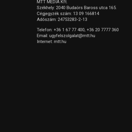
MTT MEDIA Kft.
Székhely: 2040 Budaörs Baross utca 165.
Cégjegyzék szám: 13 09 166814
Adószám: 24753283-2-13
Telefon:
+36 1 67 77 400,
+36 20 7777 360
Email:
ugyfelszolgalat@mtt.hu
Internet:
mtt.hu