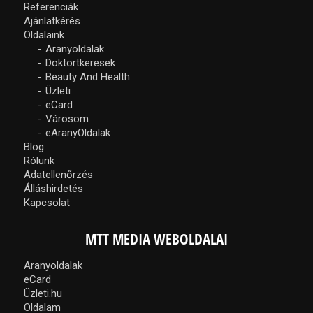
Referenciák
Ajánlatkérés
Oldalaink
Aranyoldalak
Doktortkeresek
Beauty And Health
Üzleti
eCard
Városom
eAranyOldalak
Blog
Rólunk
Adatellenőrzés
Álláshirdetés
Kapcsolat
MTT MEDIA WEBOLDALAI
Aranyoldalak
eCard
Üzleti.hu
Oldalam