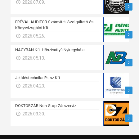
2026.07.09.
0
ERÉVAL AUDITOR Számviteli Szolgáltató és
Könyvvizsgálói Kft.
0
2026.05.26.
NAGYBAN Kft. Hőszivattyú Nyíregyháza
2026.05.13.
0
Jelöléstechnika Plusz Kft.
2026.04.23.
0
DOKTORZÁR Non-Stop Zárszerviz
2026.03.30.
0