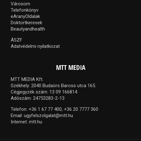
Városom
Telefonkönyv
eAranyOldalak
Doktortkeresek
Beautyandhealth
ÁSZF
Adatvédelmi nyilatkozat
MTT MEDIA
MTT MEDIA Kft.
Székhely: 2040 Budaörs Baross utca 165.
Cégjegyzék szám: 13 09 166814
Adószám: 24753283-2-13
Telefon:
+36 1 67 77 400,
+36 20 7777 360
Email:
ugyfelszolgalat@mtt.hu
Internet:
mtt.hu