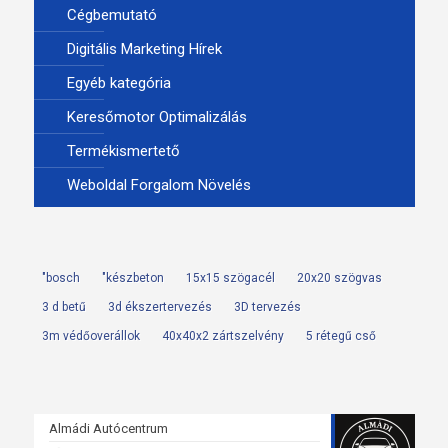
Cégbemutató
Digitális Marketing Hírek
Egyéb kategória
Keresőmotor Optimalizálás
Termékismertető
Weboldal Forgalom Növelés
"bosch
"készbeton
15x15 szögacél
20x20 szögvas
3 d betű
3d ékszertervezés
3D tervezés
3m védőoverállok
40x40x2 zártszelvény
5 rétegű cső
Almádi Autócentrum