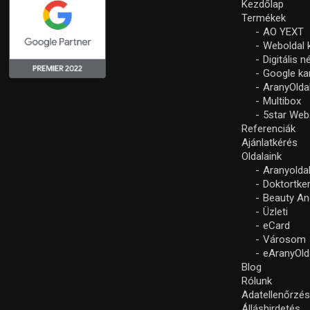
Kezdőlap
Termékek
AO YEXT
Weboldal 
Digitális 
Google k
AranyOlda
Multibox
5star Web
Referenciák
Ajánlatkérés
Oldalaink
Aranyolda
Doktortke
Beauty An
Üzleti
eCard
Városom
eAranyOld
Blog
Rólunk
Adatellenőrzé
Álláshirdetés