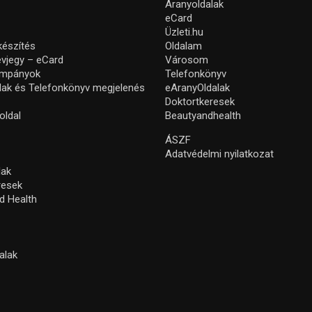
Aranyoldalak
eCard
Üzleti.hu
készítés
Oldalam
névjegy – eCard
Városom
ampányok
Telefonkönyv
lak és Telefonkönyv megjelenés
eAranyOldalak
Doktortkeresek
oldal
Beautyandhealth
ÁSZF
Adatvédelmi nyilatkozat
lak
resek
d Health
alak
s