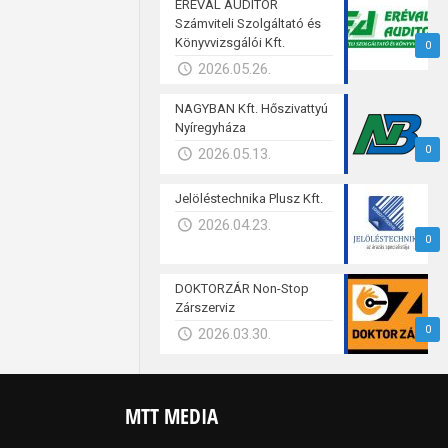
ERÉVAL AUDITOR
Számviteli Szolgáltató és
Könyvvizsgálói Kft.
0
2026.05.26.
NAGYBAN Kft. Hőszivattyú
Nyíregyháza
0
2026.05.13.
Jelöléstechnika Plusz Kft.
2026.04.23.
0
DOKTORZÁR Non-Stop
Zárszerviz
0
2026.03.30.
MTT MEDIA