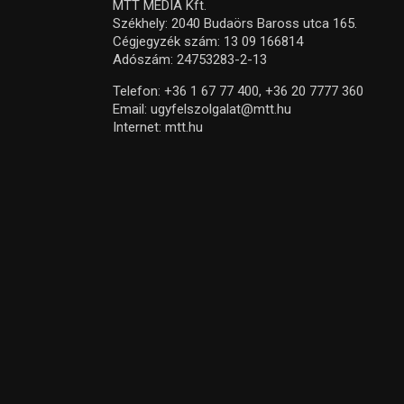
MTT MEDIA Kft.
Székhely: 2040 Budaörs Baross utca 165.
Cégjegyzék szám: 13 09 166814
Adószám: 24753283-2-13
Telefon:
+36 1 67 77 400,
+36 20 7777 360
Email:
ugyfelszolgalat@mtt.hu
Internet:
mtt.hu