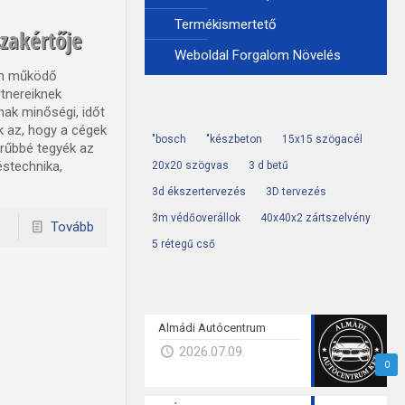
Termékismertető
szakértője
Weboldal Forgalom Növelés
kán működő
rtnereiknek
ak minőségi, időt
k az, hogy a cégek
"bosch
"készbeton
15x15 szögacél
rűbbé tegyék az
éstechnika,
20x20 szögvas
3 d betű
3d ékszertervezés
3D tervezés
3m védőoverállok
40x40x2 zártszelvény
Tovább
5 rétegű cső
Almádi Autócentrum
2026.07.09.
0