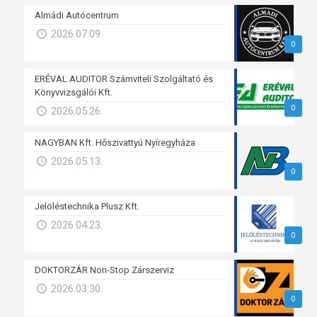
Almádi Autócentrum
2026.07.09.
0
ERÉVAL AUDITOR Számviteli Szolgáltató és
Könyvvizsgálói Kft.
0
2026.05.26.
NAGYBAN Kft. Hőszivattyú Nyíregyháza
2026.05.13.
0
Jelöléstechnika Plusz Kft.
2026.04.23.
0
DOKTORZÁR Non-Stop Zárszerviz
2026.03.30.
0