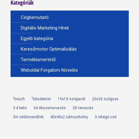
Kategóriák
Cégbemutató
Digitális Marketing Hírek
Egyéb kategória
Keresőmotor Optimalizálás
Termékismertető
Weboldal Forgalom Növelés
"bosch
"készbeton
15x15 szögacél
20x20 szögvas
3 d betű
3d ékszertervezés
3D tervezés
3m védőoverállok
40x40x2 zártszelvény
5 rétegű cső