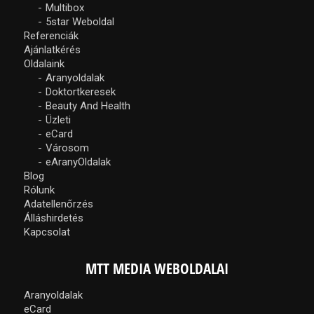
Multibox
5star Weboldal
Referenciák
Ajánlatkérés
Oldalaink
Aranyoldalak
Doktortkeresek
Beauty And Health
Üzleti
eCard
Városom
eAranyOldalak
Blog
Rólunk
Adatellenőrzés
Álláshirdetés
Kapcsolat
MTT MEDIA WEBOLDALAI
Aranyoldalak
eCard