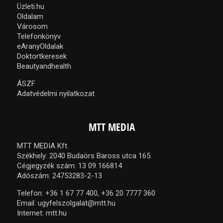
Üzleti.hu
Oldalam
Városom
Telefonkönyv
eAranyOldalak
Doktortkeresek
Beautyandhealth
ÁSZF
Adatvédelmi nyilatkozat
MTT MEDIA
MTT MEDIA Kft.
Székhely: 2040 Budaörs Baross utca 165.
Cégjegyzék szám: 13 09 166814
Adószám: 24753283-2-13
Telefon:
+36 1 67 77 400,
+36 20 7777 360
Email:
ugyfelszolgalat@mtt.hu
Internet:
mtt.hu