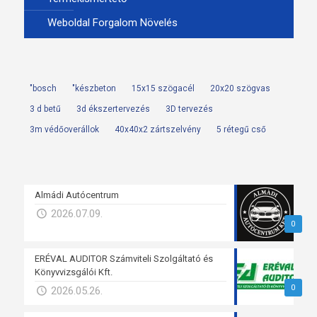
Weboldal Forgalom Növelés
"bosch
"készbeton
15x15 szögacél
20x20 szögvas
3 d betű
3d ékszertervezés
3D tervezés
3m védőoverállok
40x40x2 zártszelvény
5 rétegű cső
Almádi Autócentrum
2026.07.09.
0
ERÉVAL AUDITOR Számviteli Szolgáltató és
Könyvvizsgálói Kft.
0
2026.05.26.