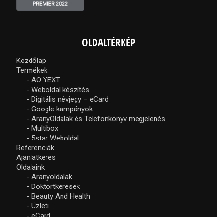
OLDALTÉRKÉP
Kezdőlap
Termékek
AO YEXT
Weboldal készítés
Digitális névjegy – eCard
Google kampányok
AranyOldalak és Telefonkönyv megjelenés
Multibox
5star Weboldal
Referenciák
Ajánlatkérés
Oldalaink
Aranyoldalak
Doktortkeresek
Beauty And Health
Üzleti
eCard