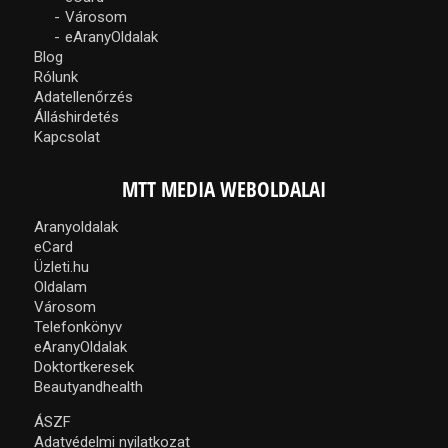
Városom
eAranyOldalak
Blog
Rólunk
Adatellenőrzés
Álláshirdetés
Kapcsolat
MTT MEDIA WEBOLDALAI
Aranyoldalak
eCard
Üzleti.hu
Oldalam
Városom
Telefonkönyv
eAranyOldalak
Doktortkeresek
Beautyandhealth
ÁSZF
Adatvédelmi nyilatkozat