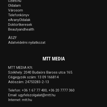
Üzleti.hu
Oldalam
Városom
Telefonkönyv
eAranyOldalak
Doktortkeresek
Beautyandhealth
ÁSZF
Adatvédelmi nyilatkozat
MTT MEDIA
MTT MEDIA Kft.
Székhely: 2040 Budaörs Baross utca 165.
Cégjegyzék szám: 13 09 166814
Adószám: 24753283-2-13
Telefon:
+36 1 67 77 400,
+36 20 7777 360
Email:
ugyfelszolgalat@mtt.hu
Internet:
mtt.hu