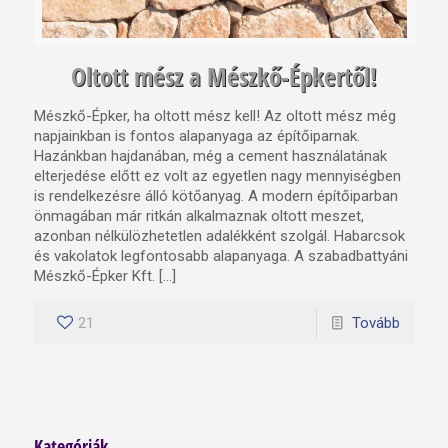
Oltott mész a Mészkő-Épkertől!
Mészkő-Épker, ha oltott mész kell! Az oltott mész még
napjainkban is fontos alapanyaga az építőiparnak.
Hazánkban hajdanában, még a cement használatának
elterjedése előtt ez volt az egyetlen nagy mennyiségben
is rendelkezésre álló kötőanyag. A modern építőiparban
önmagában már ritkán alkalmaznak oltott meszet,
azonban nélkülözhetetlen adalékként szolgál. Habarcsok
és vakolatok legfontosabb alapanyaga. A szabadbattyáni
Mészkő-Épker Kft. […]
21
Tovább
Kategóriák