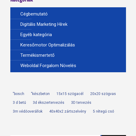
Cégbemutató
Digitális Marketing Hírek
Egyéb kategória
Keresőmotor Optimalizálás
Termékismertető
Weboldal Forgalom Növelés
"bosch
"készbeton
15x15 szögacél
20x20 szögvas
3 d betű
3d ékszertervezés
3D tervezés
3m védőoverállok
40x40x2 zártszelvény
5 rétegű cső