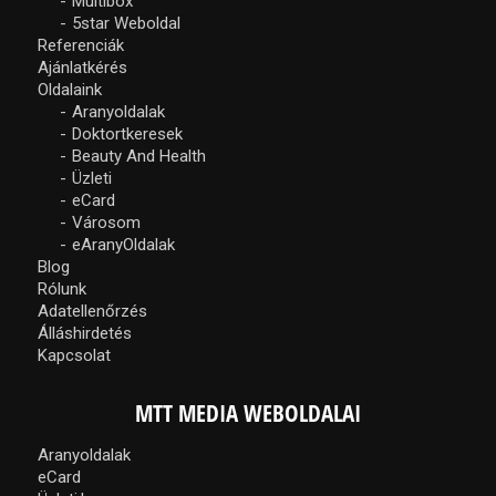
Multibox
5star Weboldal
Referenciák
Ajánlatkérés
Oldalaink
Aranyoldalak
Doktortkeresek
Beauty And Health
Üzleti
eCard
Városom
eAranyOldalak
Blog
Rólunk
Adatellenőrzés
Álláshirdetés
Kapcsolat
MTT MEDIA WEBOLDALAI
Aranyoldalak
eCard