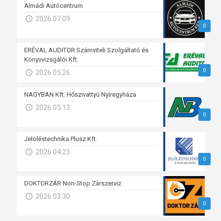
Almádi Autócentrum
2026.07.09.
0
ERÉVAL AUDITOR Számviteli Szolgáltató és
Könyvvizsgálói Kft.
0
2026.05.26.
NAGYBAN Kft. Hőszivattyú Nyíregyháza
2026.05.13.
0
Jelöléstechnika Plusz Kft.
2026.04.23.
0
DOKTORZÁR Non-Stop Zárszerviz
2026.03.30.
0