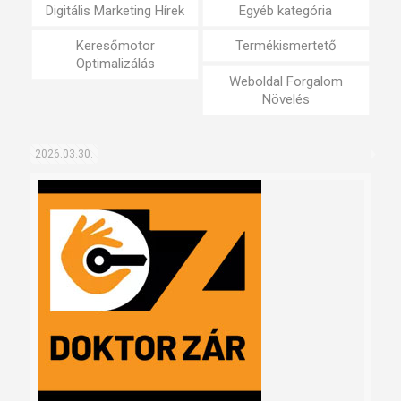
Digitális Marketing Hírek
Egyéb kategória
Keresőmotor
Termékismertető
Optimalizálás
Weboldal Forgalom
Növelés
2026.03.30.