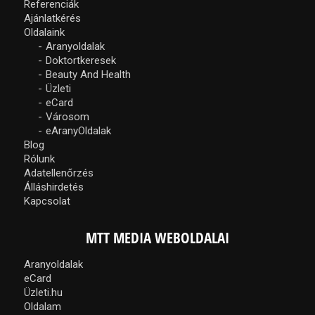
Referenciák
Ajánlatkérés
Oldalaink
Aranyoldalak
Doktortkeresek
Beauty And Health
Üzleti
eCard
Városom
eAranyOldalak
Blog
Rólunk
Adatellenőrzés
Álláshirdetés
Kapcsolat
MTT MEDIA WEBOLDALAI
Aranyoldalak
eCard
Üzleti.hu
Oldalam