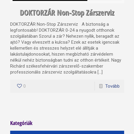
DOKTORZÁR Non-Stop Zárszerviz
DOKTORZÁR Non-Stop Zárszerviz A biztonság a
legfontosabb! DOKTORZÁR 0-24 a nyugodt otthonok
szolgálatában Szorul a zár? Nehezen nyílik, beragadt az
ajtó? Vagy elveszett a kulcsa? Ezek az esetek igencsak
kellemetlen és stresszes helyzet elé állítják a
lakástulajdonosokat, hiszen megbízható zárvédelem
nélkül nehéz biztonságban tudni az otthon értékeit. Nagy
Richárd székesfehérvári zárszerelő-szakember
professzionális zárszerviz szolgáltatásokra […]
0
Tovább
Kategóriák