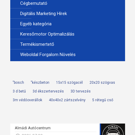
Cégbemutató
Digitális Marketing Hírek
Egyéb kategória
Keresőmotor Optimalizálás
Termékismertető
Weboldal Forgalom Növelés
"bosch
"készbeton
15x15 szögacél
20x20 szögvas
3 d betű
3d ékszertervezés
3D tervezés
3m védőoverállok
40x40x2 zártszelvény
5 rétegű cső
Almádi Autócentrum