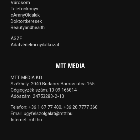
Városom
Telefonkönyv
eAranyOldalak
Doktortkeresek
Beautyandhealth
ÁSZF
Adatvédelmi nyilatkozat
MTT MEDIA
MTT MEDIA Kft.
Székhely: 2040 Budaörs Baross utca 165.
Cégjegyzék szám: 13 09 166814
Adószám: 24753283-2-13
Telefon:
+36 1 67 77 400,
+36 20 7777 360
Email:
ugyfelszolgalat@mtt.hu
Internet:
mtt.hu