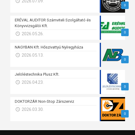
2026.07.09.
0
ERÉVAL AUDITOR Számviteli Szolgáltató és
Könyvvizsgálói Kft.
0
2026.05.26.
NAGYBAN Kft. Hőszivattyú Nyíregyháza
2026.05.13.
0
Jelöléstechnika Plusz Kft.
2026.04.23.
0
DOKTORZÁR Non-Stop Zárszerviz
2026.03.30.
0