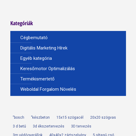
Kategóriák
Cégbemutató
Digitális Marketing Hírek
Egyéb kategória
Keresőmotor Optimalizálás
Termékismertető
Weboldal Forgalom Növelés
"bosch
"készbeton
15x15 szögacél
20x20 szögvas
3 d betű
3d ékszertervezés
3D tervezés
3m védőoverállok
40x40x2 zártszelvény
5 rétegű cső