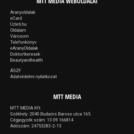
MTT MEDIA WEBOLDALAI
Aranyoldalak
eCard
Üzleti.hu
Oldalam
Városom
Telefonkönyv
eAranyOldalak
Doktortkeresek
Beautyandhealth
ÁSZF
Adatvédelmi nyilatkozat
MTT MEDIA
MTT MEDIA Kft.
Székhely: 2040 Budaörs Baross utca 165.
Cégjegyzék szám: 13 09 166814
Adószám: 24753283-2-13