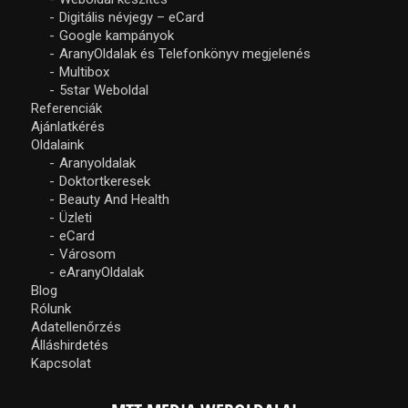
Digitális névjegy – eCard
Google kampányok
AranyOldalak és Telefonkönyv megjelenés
Multibox
5star Weboldal
Referenciák
Ajánlatkérés
Oldalaink
Aranyoldalak
Doktortkeresek
Beauty And Health
Üzleti
eCard
Városom
eAranyOldalak
Blog
Rólunk
Adatellenőrzés
Álláshirdetés
Kapcsolat