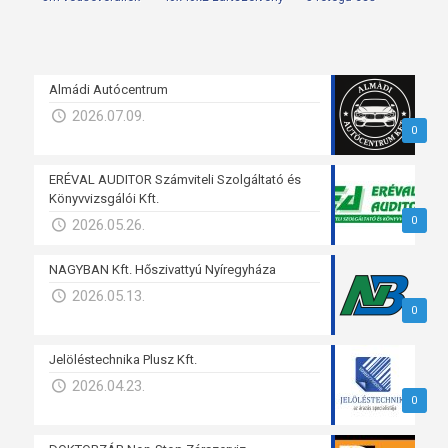
Almádi Autócentrum
2026.07.09.
0
ERÉVAL AUDITOR Számviteli Szolgáltató és
Könyvvizsgálói Kft.
0
2026.05.26.
NAGYBAN Kft. Hőszivattyú Nyíregyháza
2026.05.13.
0
Jelöléstechnika Plusz Kft.
2026.04.23.
0