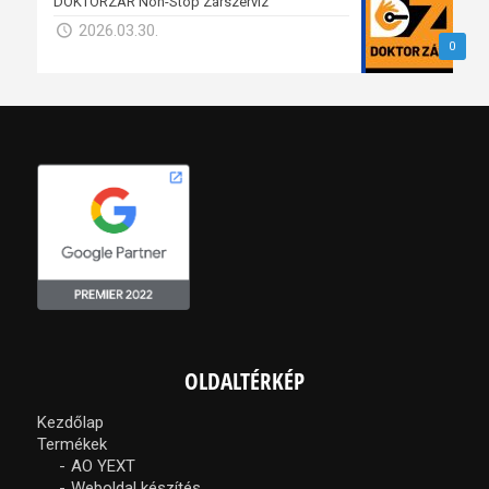
DOKTORZÁR Non-Stop Zárszerviz
2026.03.30.
0
OLDALTÉRKÉP
Kezdőlap
Termékek
AO YEXT
Weboldal készítés