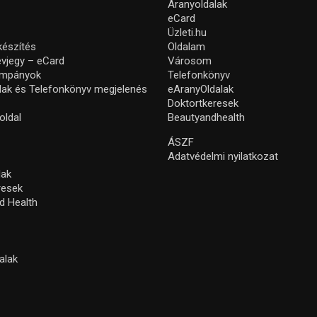
Aranyoldalak
eCard
Üzleti.hu
készítés
Oldalam
névjegy – eCard
Városom
ampányok
Telefonkönyv
lak és Telefonkönyv megjelenés
eAranyOldalak
Doktortkeresek
oldal
Beautyandhealth
ÁSZF
Adatvédelmi nyilatkozat
lak
resek
d Health
alak
s