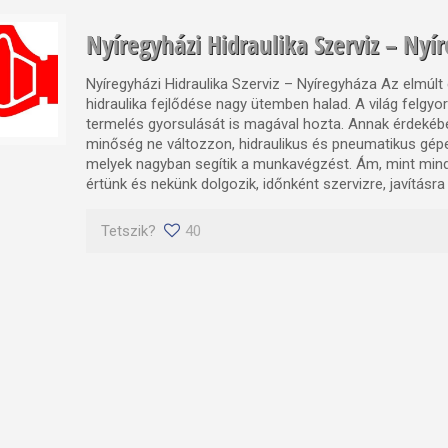
Nyíregyházi Hidraulika Szerviz – Nyí
Nyíregyházi Hidraulika Szerviz – Nyíregyháza Az elmúlt
hidraulika fejlődése nagy ütemben halad. A világ felgyor
termelés gyorsulását is magával hozta. Annak érdekéb
minőség ne változzon, hidraulikus és pneumatikus gép
melyek nagyban segítik a munkavégzést. Ám, mint min
értünk és nekünk dolgozik, időnként szervizre, javításra 
Tetszik?
40