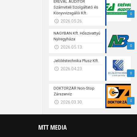
ERÉVAL AUDITOR
Számviteli Szolgáltató és
Könyvvizsgálói Kft.
0
2026.05.26.
NAGYBAN Kft. Hőszivattyú
Nyíregyháza
0
2026.05.13.
Jelöléstechnika Plusz Kft.
2026.04.23.
0
DOKTORZÁR Non-Stop
Zárszerviz
0
2026.03.30.
MTT MEDIA