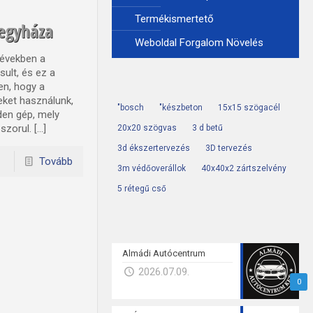
Termékismertető
regyháza
Weboldal Forgalom Növelés
 években a
sult, és ez a
en, hogy a
eket használunk,
"bosch
"készbeton
15x15 szögacél
den gép, mely
szorul. […]
20x20 szögvas
3 d betű
3d ékszertervezés
3D tervezés
Tovább
3m védőoverállok
40x40x2 zártszelvény
5 rétegű cső
Almádi Autócentrum
2026.07.09.
0