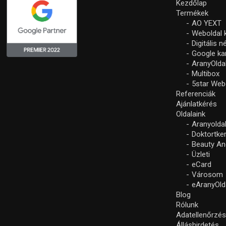
Kezdőlap
Termékek
AO YEXT
Weboldal 
Digitális 
Google k
AranyOlda
Multibox
5star Web
Referenciák
Ajánlatkérés
Oldalaink
Aranyolda
Doktortke
Beauty An
Üzleti
eCard
Városom
eAranyOld
Blog
Rólunk
Adatellenőrzé
Álláshirdetés