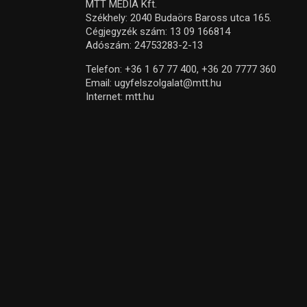
MTT MEDIA Kft.
Székhely: 2040 Budaörs Baross utca 165.
Cégjegyzék szám: 13 09 166814
Adószám: 24753283-2-13
Telefon:
+36 1 67 77 400,
+36 20 7777 360
Email:
ugyfelszolgalat@mtt.hu
Internet:
mtt.hu