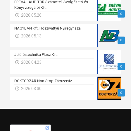
ERÉVAL AUDITOR Számviteli Szolgáltató és
Könyvvizsgálói Kft.
0
2026.05.26.
NAGYBAN Kft. Hőszivattyú Nyíregyháza
2026.05.13.
0
Jelöléstechnika Plusz Kft.
2026.04.23.
0
DOKTORZÁR Non-Stop Zárszerviz
2026.03.30.
0