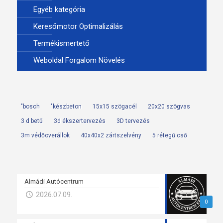
Egyéb kategória
Keresőmotor Optimalizálás
Termékismertető
Weboldal Forgalom Növelés
"bosch
"készbeton
15x15 szögacél
20x20 szögvas
3 d betű
3d ékszertervezés
3D tervezés
3m védőoverállok
40x40x2 zártszelvény
5 rétegű cső
Almádi Autócentrum
2026.07.09.
0