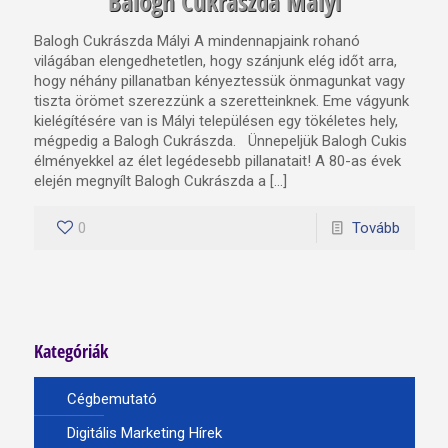
Balogh Cukrászda Mályi
Balogh Cukrászda Mályi A mindennapjaink rohanó
világában elengedhetetlen, hogy szánjunk elég időt arra,
hogy néhány pillanatban kényeztessük önmagunkat vagy
tiszta örömet szerezzünk a szeretteinknek. Eme vágyunk
kielégítésére van is Mályi településen egy tökéletes hely,
mégpedig a Balogh Cukrászda. Ünnepeljük Balogh Cukis
élményekkel az élet legédesebb pillanatait! A 80-as évek
elején megnyílt Balogh Cukrászda a […]
0
Tovább
Kategóriák
Cégbemutató
Digitális Marketing Hírek