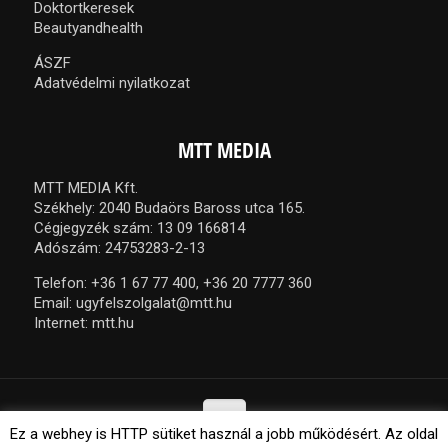
Doktortkeresek
Beautyandhealth
ÁSZF
Adatvédelmi nyilatkozat
MTT MEDIA
MTT MEDIA Kft.
Székhely: 2040 Budaörs Baross utca 165.
Cégjegyzék szám: 13 09 166814
Adószám: 24753283-2-13
Telefon:
+36 1 67 77 400,
+36 20 7777 360
Email:
ugyfelszolgalat@mtt.hu
Internet:
mtt.hu
Ez a webhey is HTTP sütiket használ a jobb működésért. Az oldal