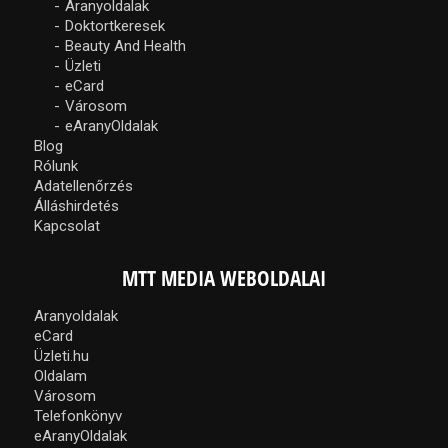
Aranyoldalak
Doktortkeresek
Beauty And Health
Üzleti
eCard
Városom
eAranyOldalak
Blog
Rólunk
Adatellenőrzés
Álláshirdetés
Kapcsolat
MTT MEDIA WEBOLDALAI
Aranyoldalak
eCard
Üzleti.hu
Oldalam
Városom
Telefonkönyv
eAranyOldalak