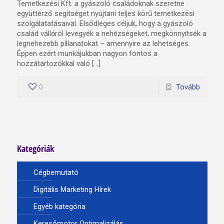
Temetkezési Kft. a gyászoló családoknak szeretne
együttérző segítséget nyújtani teljes körű temetkezési
szolgálatatásaival. Elsődleges céljuk, hogy a gyászoló
család válláról levegyék a nehézségeket, megkönnyítsék a
legnehezebb pillanatokat – amennyire az lehetséges.
Éppen ezért munkájukban nagyon fontos a
hozzátartozókkal való […]
0
Tovább
Kategóriák
Cégbemutató
Digitális Marketing Hírek
Egyéb kategória
Keresőmotor Optimalizálás