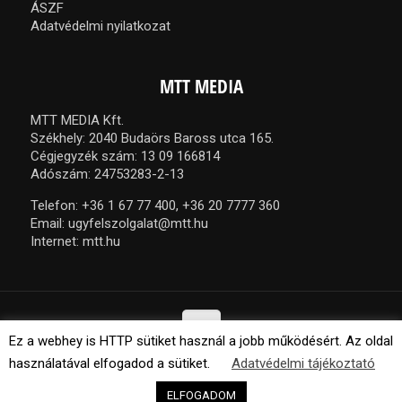
ÁSZF
Adatvédelmi nyilatkozat
MTT MEDIA
MTT MEDIA Kft.
Székhely: 2040 Budaörs Baross utca 165.
Cégjegyzék szám: 13 09 166814
Adószám: 24753283-2-13
Telefon:
+36 1 67 77 400,
+36 20 7777 360
Email:
ugyfelszolgalat@mtt.hu
Internet:
mtt.hu
Ez a webhey is HTTP sütiket használ a jobb működésért. Az oldal
használatával elfogadod a sütiket.
Adatvédelmi tájékoztató
© 2021 MTT Media Kft. Minden jog fenntartva.
ELFOGADOM