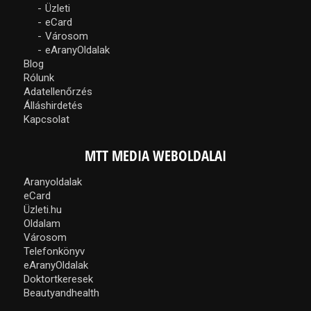
Üzleti
eCard
Városom
eAranyOldalak
Blog
Rólunk
Adatellenőrzés
Álláshirdetés
Kapcsolat
MTT MEDIA WEBOLDALAI
Aranyoldalak
eCard
Üzleti.hu
Oldalam
Városom
Telefonkönyv
eAranyOldalak
Doktortkeresek
Beautyandhealth