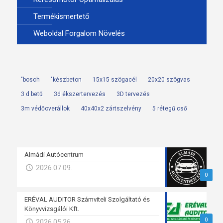
Termékismertető
Weboldal Forgalom Növelés
"bosch
"készbeton
15x15 szögacél
20x20 szögvas
3 d betű
3d ékszertervezés
3D tervezés
3m védőoverállok
40x40x2 zártszelvény
5 rétegű cső
Almádi Autócentrum
2026.07.09.
0
ERÉVAL AUDITOR Számviteli Szolgáltató és
Könyvvizsgálói Kft.
0
2026.05.26.