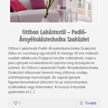
Otthon Lakástextil – Padló-
Árnyékolástechnika Szaküzlet
Otthon Lakástextil-Padló-Árnyékolástechnika Szaküzlet
Stílus és összhang egy kézből A mintegy 30 éve működő
családi vállalkozás Polgáron kezdte működését, majd a
piaci igények növekedésével nyitotta meg tiszaújvárosi
üzleteit. Az Otthon Lakástextil-Padló-Árnyékolástechnika
Szaküzlet stílusosan teremti meg otthona, irodája,
üzlethelyisége harmóniáját. Az egyedi igények
figyelembevételével öltözteti fel az intézményeket,
szállodákat vagy éttermeket. A hosszú évtizedek
gyakorlata és […]
0
Tovább