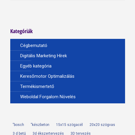
Kategóriák
Cégbemutató
Digitális Marketing Hírek
Egyéb kategória
Keresőmotor Optimalizálás
Termékismertető
Weboldal Forgalom Növelés
"bosch
"készbeton
15x15 szögacél
20x20 szögvas
3 d betű
3d ékszertervezés
3D tervezés