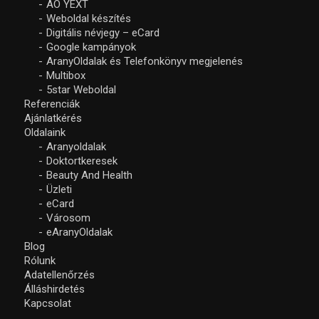
AO YEXT
Weboldal készítés
Digitális névjegy – eCard
Google kampányok
AranyOldalak és Telefonkönyv megjelenés
Multibox
5star Weboldal
Referenciák
Ajánlatkérés
Oldalaink
Aranyoldalak
Doktortkeresek
Beauty And Health
Üzleti
eCard
Városom
eAranyOldalak
Blog
Rólunk
Adatellenőrzés
Álláshirdetés
Kapcsolat