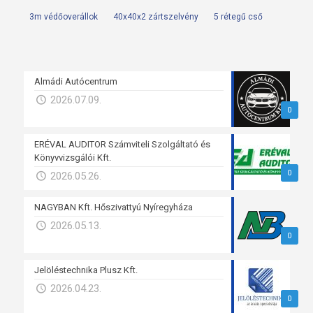
3m védőoverállok
40x40x2 zártszelvény
5 rétegű cső
Almádi Autócentrum
2026.07.09.
0
ERÉVAL AUDITOR Számviteli Szolgáltató és
Könyvvizsgálói Kft.
0
2026.05.26.
NAGYBAN Kft. Hőszivattyú Nyíregyháza
2026.05.13.
0
Jelöléstechnika Plusz Kft.
2026.04.23.
0