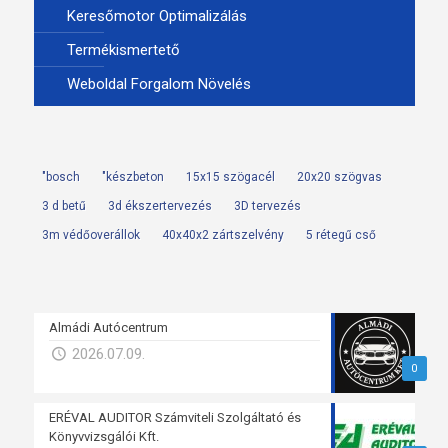
Keresőmotor Optimalizálás
Termékismertető
Weboldal Forgalom Növelés
"bosch
"készbeton
15x15 szögacél
20x20 szögvas
3 d betű
3d ékszertervezés
3D tervezés
3m védőoverállok
40x40x2 zártszelvény
5 rétegű cső
Almádi Autócentrum
2026.07.09.
0
ERÉVAL AUDITOR Számviteli Szolgáltató és
Könyvvizsgálói Kft.