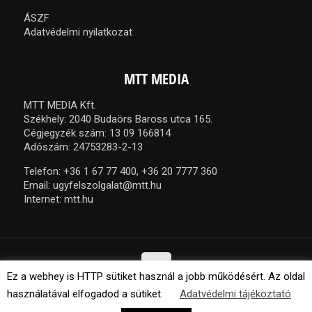
ÁSZF
Adatvédelmi nyilatkozat
MTT MEDIA
MTT MEDIA Kft.
Székhely: 2040 Budaörs Baross utca 165.
Cégjegyzék szám: 13 09 166814
Adószám: 24753283-2-13
Telefon:
+36 1 67 77 400,
+36 20 7777 360
Email:
ugyfelszolgalat@mtt.hu
Internet:
mtt.hu
Ez a webhey is HTTP sütiket használ a jobb működésért. Az oldal
használatával elfogadod a sütiket.
Adatvédelmi tájékoztató
© 2021 MTT Media Kft. Minden jog fenntartva.