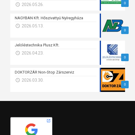
0
2026.05.26.
NAGYBAN Kft. Hőszivattyú Nyíregyháza
2026.05.13.
0
Jelöléstechnika Plusz Kft.
2026.04.23.
0
DOKTORZÁR Non-Stop Zárszerviz
2026.03.30.
0