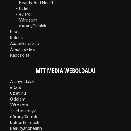
Beauty And Health
Üzleti
eCard
Városom
eAranyOldalak
Blog
Rólunk
Adatellenőrzés
Álláshirdetés
Kapcsolat
MTT MEDIA WEBOLDALAI
Aranyoldalak
eCard
Üzleti.hu
Oldalam
Városom
Telefonkönyv
eAranyOldalak
Doktortkeresek
Beautyandhealth