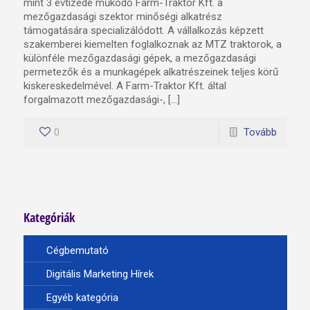
mint 3 évtizede működő Farm-Traktor Kft. a
mezőgazdasági szektor minőségi alkatrész
támogatására specializálódott. A vállalkozás képzett
szakemberei kiemelten foglalkoznak az MTZ traktorok, a
különféle mezőgazdasági gépek, a mezőgazdasági
permetezők és a munkagépek alkatrészeinek teljes körű
kiskereskedelmével. A Farm-Traktor Kft. által
forgalmazott mezőgazdasági-, […]
0
Tovább
Kategóriák
Cégbemutató
Digitális Marketing Hírek
Egyéb kategória