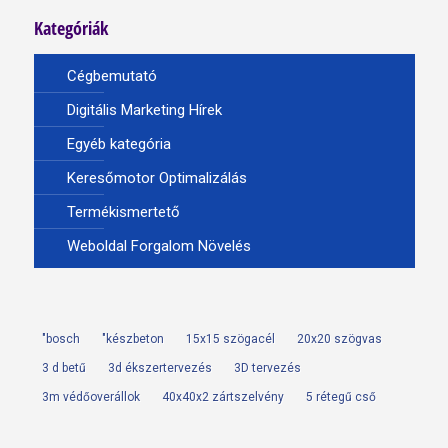
Kategóriák
Cégbemutató
Digitális Marketing Hírek
Egyéb kategória
Keresőmotor Optimalizálás
Termékismertető
Weboldal Forgalom Növelés
"bosch
"készbeton
15x15 szögacél
20x20 szögvas
3 d betű
3d ékszertervezés
3D tervezés
3m védőoverállok
40x40x2 zártszelvény
5 rétegű cső