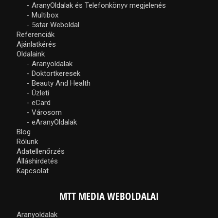
AranyOldalak és Telefonkönyv megjelenés
Multibox
5star Weboldal
Referenciák
Ajánlatkérés
Oldalaink
Aranyoldalak
Doktortkeresek
Beauty And Health
Üzleti
eCard
Városom
eAranyOldalak
Blog
Rólunk
Adatellenőrzés
Álláshirdetés
Kapcsolat
MTT MEDIA WEBOLDALAI
Aranyoldalak