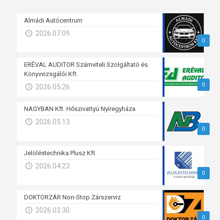
Almádi Autócentrum
2026.07.09.
0
ERÉVAL AUDITOR Számviteli Szolgáltató és
Könyvvizsgálói Kft.
0
2026.05.26.
NAGYBAN Kft. Hőszivattyú Nyíregyháza
2026.05.13.
0
Jelöléstechnika Plusz Kft.
2026.04.23.
0
DOKTORZÁR Non-Stop Zárszerviz
2026.03.30.
0