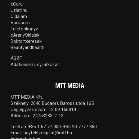
eCard
Üzleti.hu
Oldalam
Városom
Telefonkönyv
eAranyOldalak
Doktortkeresek
Beautyandhealth
ÁSZF
Adatvédelmi nyilatkozat
MTT MEDIA
MTT MEDIA Kft.
Székhely: 2040 Budaörs Baross utca 165.
Cégjegyzék szám: 13 09 166814
Adószám: 24753283-2-13
Telefon:
+36 1 67 77 400,
+36 20 7777 360
Email:
ugyfelszolgalat@mtt.hu