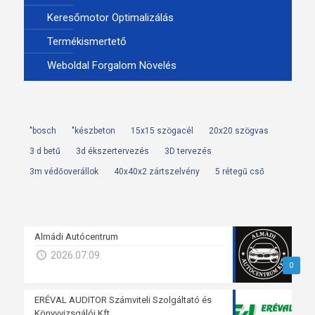
Keresőmotor Optimalizálás
Termékismertető
Weboldal Forgalom Növelés
"bosch
"készbeton
15x15 szögacél
20x20 szögvas
3 d betű
3d ékszertervezés
3D tervezés
3m védőoverállok
40x40x2 zártszelvény
5 rétegű cső
Almádi Autócentrum
2026.07.09.
0
ERÉVAL AUDITOR Számviteli Szolgáltató és
Könyvvizsgálói Kft.