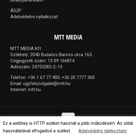
Beautyandhealth
ÁSZF
Adatvédelmi nyilatkozat
MTT MEDIA
MTT MEDIA Kft.
Székhely: 2040 Budaörs Baross utca 165.
Cégjegyzék szám: 13 09 166814
Adószám: 24753283-2-13
Telefon:
+36 1 67 77 400,
+36 20 7777 360
Email:
ugyfelszolgalat@mtt.hu
Internet:
mtt.hu
Ez a webhey is HTTP sütiket használ a jobb működésért. Az oldal
használatával elfogadod a sütiket.
Adatvédelmi tájékoztató
© 2021 MTT Media Kft. Minden jog fenntartva.