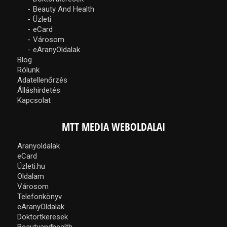
Beauty And Health
Üzleti
eCard
Városom
eAranyOldalak
Blog
Rólunk
Adatellenőrzés
Álláshirdetés
Kapcsolat
MTT MEDIA WEBOLDALAI
Aranyoldalak
eCard
Üzleti.hu
Oldalam
Városom
Telefonkönyv
eAranyOldalak
Doktortkeresek