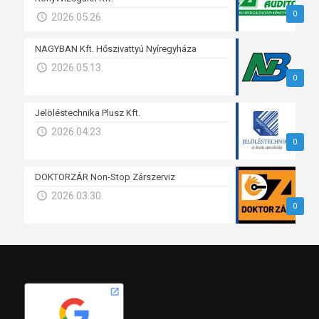
0
2026.05.26.
NAGYBAN Kft. Hőszivattyú Nyíregyháza
2026.05.13.
0
Jelöléstechnika Plusz Kft.
2026.04.23.
0
DOKTORZÁR Non-Stop Zárszerviz
2026.03.30.
0