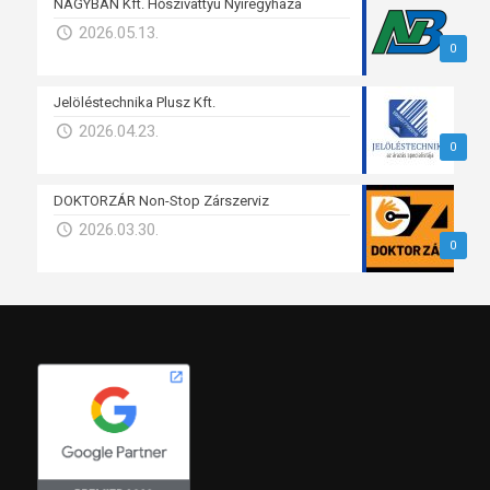
NAGYBAN Kft. Hőszivattyú Nyíregyháza
2026.05.13.
0
Jelöléstechnika Plusz Kft.
2026.04.23.
0
DOKTORZÁR Non-Stop Zárszerviz
2026.03.30.
0