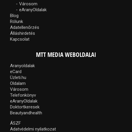
Városom
eAranyOldalak
Blog
Rólunk
Adatellenőrzés
Álláshirdetés
Kapcsolat
MTT MEDIA WEBOLDALAI
Aranyoldalak
eCard
Üzleti.hu
Oldalam
Városom
Telefonkönyv
eAranyOldalak
Doktortkeresek
Beautyandhealth
ÁSZF
Adatvédelmi nyilatkozat