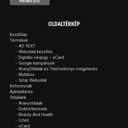
OLDALTÉRKÉP
Kezdőlap
Termékek
AO YEXT
Weboldal készítés
Digitális névjegy – eCard
Google kampányok
AranyOldalak és Telefonkönyv megjelenés
Multibox
5star Weboldal
Referenciák
Ajánlatkérés
Oldalaink
Aranyoldalak
Doktortkeresek
Beauty And Health
Üzleti
eCard