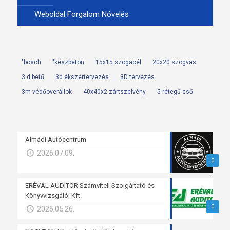
Weboldal Forgalom Növelés
"bosch
"készbeton
15x15 szögacél
20x20 szögvas
3 d betű
3d ékszertervezés
3D tervezés
3m védőoverállok
40x40x2 zártszelvény
5 rétegű cső
Almádi Autócentrum
2026.07.09.
0
ERÉVAL AUDITOR Számviteli Szolgáltató és
Könyvvizsgálói Kft.
0
2026.05.26.