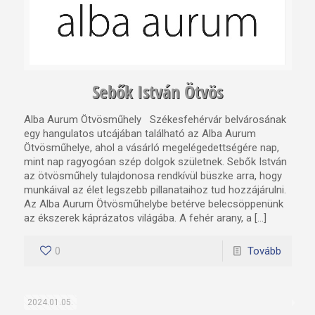
Sebők István Ötvös
Alba Aurum Ötvösműhely Székesfehérvár belvárosának
egy hangulatos utcájában található az Alba Aurum
Ötvösműhelye, ahol a vásárló megelégedettségére nap,
mint nap ragyogóan szép dolgok születnek. Sebők István
az ötvösműhely tulajdonosa rendkívül büszke arra, hogy
munkáival az élet legszebb pillanataihoz tud hozzájárulni.
Az Alba Aurum Ötvösműhelybe betérve belecsöppenünk
az ékszerek káprázatos világába. A fehér arany, a […]
0
Tovább
2024.01.05.