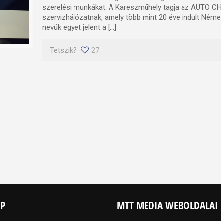
szerelési munkákat. A Kareszműhely tagja az AUTO 
szervizhálózatnak, amely több mint 20 éve indult Ném
nevük egyet jelent a […]
Tetszik?
27
ÉP
MTT MEDIA WEBOLDALAI