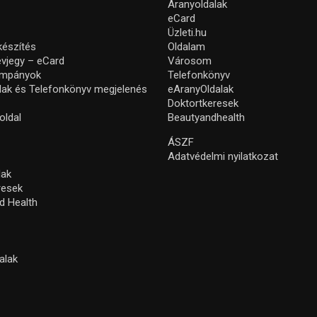
Aranyoldalak
eCard
Üzleti.hu
készítés
Oldalam
névjegy – eCard
Városom
ampányok
Telefonkönyv
lak és Telefonkönyv megjelenés
eAranyOldalak
Doktortkeresek
oldal
Beautyandhealth
ÁSZF
Adatvédelmi nyilatkozat
lak
resek
d Health
alak
s