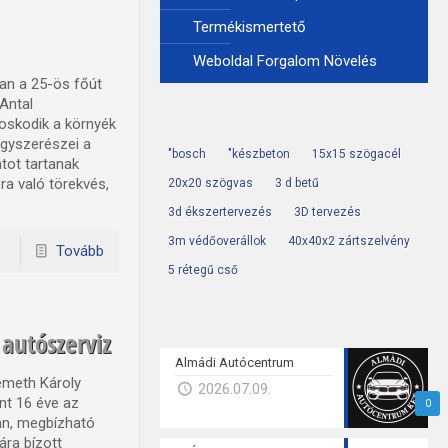
Termékismertető
Weboldal Forgalom Növelés
an a 25-ös főút
Antal
oskodik a környék
ógyszerészei a
"bosch
"készbeton
15x15 szögacél
ot tartanak
a való törekvés,
20x20 szögvas
3 d betű
3d ékszertervezés
3D tervezés
3m védőoverállok
40x40x2 zártszelvény
Tovább
5 rétegű cső
utószerviz
Almádi Autócentrum
meth Károly
2026.07.09.
nt 16 éve az
0
san, megbízható
ára bízott