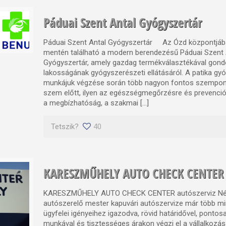
Páduai Szent Antal Gyógyszertár
Páduai Szent Antal Gyógyszertár Az Ózd központjáb
mentén található a modern berendezésű Páduai Szent 
Gyógyszertár, amely gazdag termékválasztékával gond
lakosságának gyógyszerészeti ellátásáról. A patika gy
munkájuk végzése során több nagyon fontos szempont
szem előtt, ilyen az egészségmegőrzésre és prevenciór
a megbízhatóság, a szakmai […]
Tetszik?
40
KARESZMŰHELY AUTO CHECK CENTER a
KARESZMŰHELY AUTO CHECK CENTER autószerviz Né
autószerelő mester kapuvári autószervize már több mi
ügyfelei igényeihez igazodva, rövid határidővel, ponto
munkával és tisztességes árakon végzi el a vállalkozás