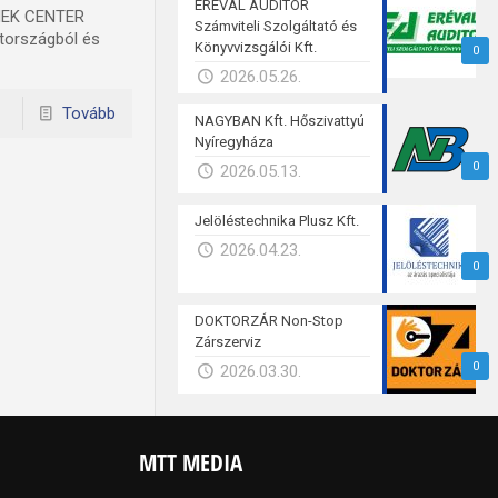
ERÉVAL AUDITOR
CHEK CENTER
Számviteli Szolgáltató és
etországból és
Könyvvizsgálói Kft.
0
2026.05.26.
Tovább
NAGYBAN Kft. Hőszivattyú
Nyíregyháza
0
2026.05.13.
Jelöléstechnika Plusz Kft.
2026.04.23.
0
DOKTORZÁR Non-Stop
Zárszerviz
0
2026.03.30.
MTT MEDIA