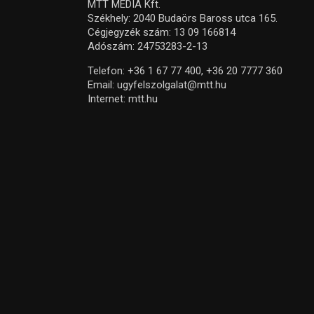
MTT MEDIA Kft.
Székhely: 2040 Budaörs Baross utca 165.
Cégjegyzék szám: 13 09 166814
Adószám: 24753283-2-13
Telefon:
+36 1 67 77 400,
+36 20 7777 360
Email:
ugyfelszolgalat@mtt.hu
Internet:
mtt.hu