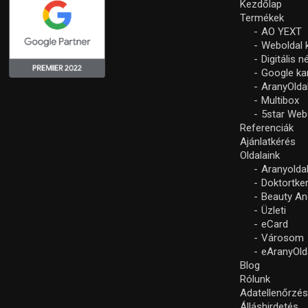
Kezdőlap
Termékek
AO YEXT
Weboldal 
Digitális 
Google k
AranyOlda
Multibox
5star Web
Referenciák
Ajánlatkérés
Oldalaink
Aranyolda
Doktortke
Beauty An
Üzleti
eCard
Városom
eAranyOld
Blog
Rólunk
Adatellenőrzé
Álláshirdetés