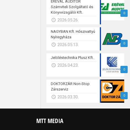
ERÉVAL AUDITOR
Számviteli Szolgáltató és
Könyvvizsgálói Kft.
0
2026.05.26.
NAGYBAN Kft. Hőszivattyú
Nyíregyháza
0
2026.05.13.
Jelöléstechnika Plusz Kft.
2026.04.23.
0
DOKTORZÁR Non-Stop
Zárszerviz
0
2026.03.30.
MTT MEDIA