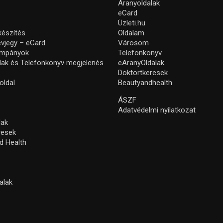
Aranyoldalak
eCard
Üzleti.hu
készítés
Oldalam
névjegy – eCard
Városom
ampányok
Telefonkönyv
lak és Telefonkönyv megjelenés
eAranyOldalak
Doktortkeresek
oldal
Beautyandhealth
ÁSZF
Adatvédelmi nyilatkozat
lak
resek
d Health
alak
s