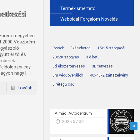
Termékismertető
etkezési
Weboldal Forgalom Növelés
eszprém megyében
let 2000 Veszprém
 gyászoló
"bosch
"készbeton
15x15 szögacél
yütt érző és
20x20 szögvas
3 d betű
emberek
feldolgozni egy
3d ékszertervezés
3D tervezés
nagyon nagy […]
3m védőoverállok
40x40x2 zártszelvény
5 rétegű cső
Tovább
Almádi Autócentrum
2026.07.09.
0