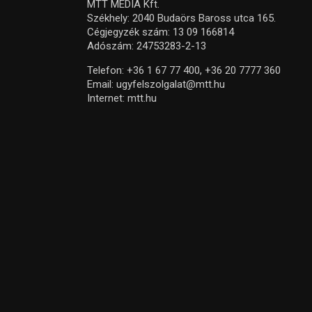
MTT MEDIA Kft.
Székhely: 2040 Budaörs Baross utca 165.
Cégjegyzék szám: 13 09 166814
Adószám: 24753283-2-13
Telefon:
+36 1 67 77 400,
+36 20 7777 360
Email:
ugyfelszolgalat@mtt.hu
Internet:
mtt.hu