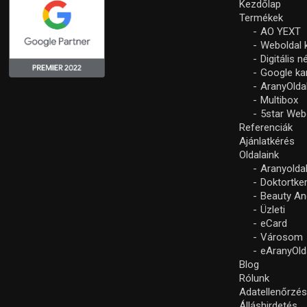
Kezdőlap
Termékek
AO YEXT
Weboldal 
Digitális 
Google k
AranyOlda
Multibox
5star Web
Referenciák
Ajánlatkérés
Oldalaink
Aranyolda
Doktortke
Beauty An
Üzleti
eCard
Városom
eAranyOld
Blog
Rólunk
Adatellenőrzé
Álláshirdetés