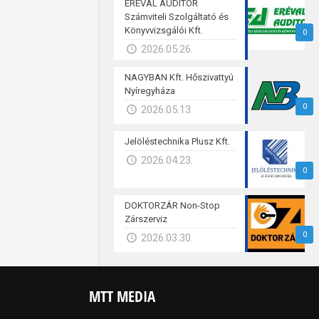
ERÉVAL AUDITOR
Számviteli Szolgáltató és
Könyvvizsgálói Kft.
0
2026.05.26.
NAGYBAN Kft. Hőszivattyú
Nyíregyháza
0
2026.05.13.
Jelöléstechnika Plusz Kft.
2026.04.23.
0
DOKTORZÁR Non-Stop
Zárszerviz
0
2026.03.30.
MTT MEDIA