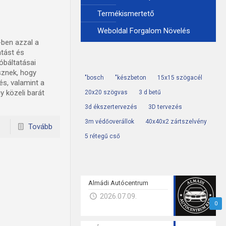
Termékismertető
Weboldal Forgalom Növelés
-ben azzal a
atást és
óbáltatásai
sznek, hogy
"bosch
"készbeton
15x15 szögacél
s, valamint a
y közeli barát
20x20 szögvas
3 d betű
3d ékszertervezés
3D tervezés
3m védőoverállok
40x40x2 zártszelvény
Tovább
5 rétegű cső
Almádi Autócentrum
2026.07.09.
0