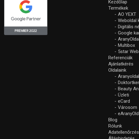
Kezdőlap
Termékek
AO YEXT
Weboldal 
Digitális 
Google k
AranyOlda
Multibox
5star Web
Referenciák
Ajánlatkérés
Oldalaink
Aranyolda
Doktortke
Beauty An
Üzleti
eCard
Városom
eAranyOld
Blog
Rólunk
Adatellenőrzé
Álláshirdetés