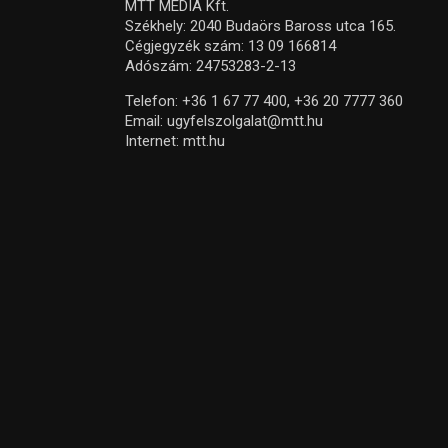
MTT MEDIA Kft.
Székhely: 2040 Budaörs Baross utca 165.
Cégjegyzék szám: 13 09 166814
Adószám: 24753283-2-13
Telefon:
+36 1 67 77 400,
+36 20 7777 360
Email:
ugyfelszolgalat@mtt.hu
Internet:
mtt.hu