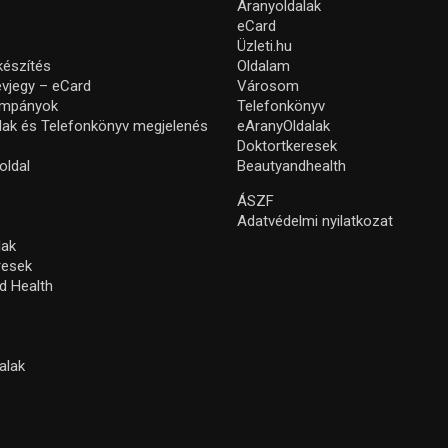
Aranyoldalak
eCard
Üzleti.hu
készítés
Oldalam
névjegy – eCard
Városom
ampányok
Telefonkönyv
lak és Telefonkönyv megjelenés
eAranyOldalak
Doktortkeresek
oldal
Beautyandhealth
ÁSZF
Adatvédelmi nyilatkozat
lak
resek
d Health
alak
s