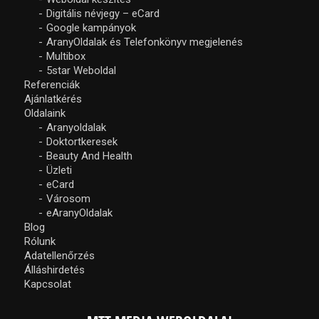
Digitális névjegy – eCard
Google kampányok
AranyOldalak és Telefonkönyv megjelenés
Multibox
5star Weboldal
Referenciák
Ajánlatkérés
Oldalaink
Aranyoldalak
Doktortkeresek
Beauty And Health
Üzleti
eCard
Városom
eAranyOldalak
Blog
Rólunk
Adatellenőrzés
Álláshirdetés
Kapcsolat