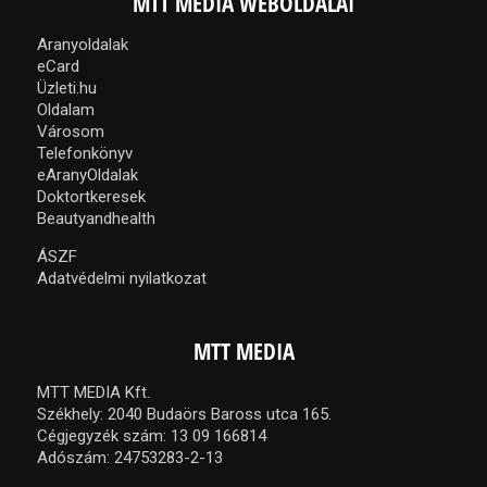
MTT MEDIA WEBOLDALAI
Aranyoldalak
eCard
Üzleti.hu
Oldalam
Városom
Telefonkönyv
eAranyOldalak
Doktortkeresek
Beautyandhealth
ÁSZF
Adatvédelmi nyilatkozat
MTT MEDIA
MTT MEDIA Kft.
Székhely: 2040 Budaörs Baross utca 165.
Cégjegyzék szám: 13 09 166814
Adószám: 24753283-2-13