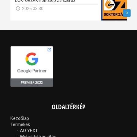
DOKTORZÁR Non-Stop Zárszerviz
2026.03.30.
0
OLDALTÉRKÉP
Kezdőlap
Termékek
AO YEXT
Weboldal készítés