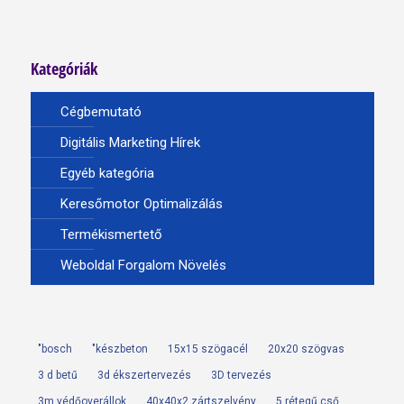
Kategóriák
Cégbemutató
Digitális Marketing Hírek
Egyéb kategória
Keresőmotor Optimalizálás
Termékismertető
Weboldal Forgalom Növelés
"bosch
"készbeton
15x15 szögacél
20x20 szögvas
3 d betű
3d ékszertervezés
3D tervezés
3m védőoverállok
40x40x2 zártszelvény
5 rétegű cső