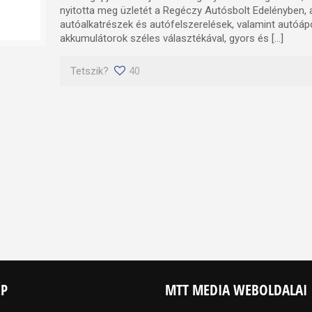
nyitotta meg üzletét a Regéczy Autósbolt Edelényben, 
autóalkatrészek és autófelszerelések, valamint autóáp
akkumulátorok széles választékával, gyors és […]
Tetszik?
40
ÉP
MTT MEDIA WEBOLDALAI