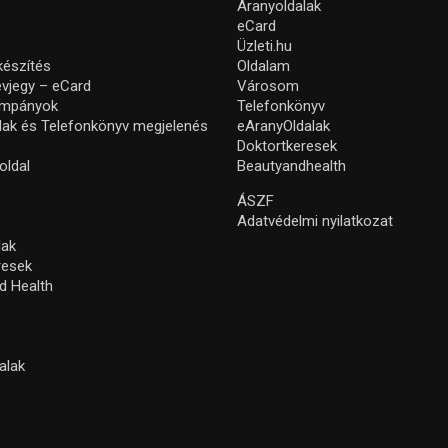
Aranyoldalak
eCard
Üzleti.hu
készítés
Oldalam
névjegy – eCard
Városom
ampányok
Telefonkönyv
lak és Telefonkönyv megjelenés
eAranyOldalak
Doktortkeresek
oldal
Beautyandhealth
ÁSZF
Adatvédelmi nyilatkozat
lak
resek
d Health
alak
s