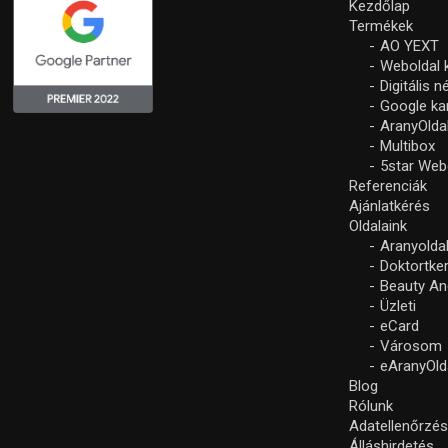
Kezdőlap
Termékek
AO YEXT
Weboldal 
Digitális 
Google k
AranyOlda
Multibox
5star Web
Referenciák
Ajánlatkérés
Oldalaink
Aranyolda
Doktortke
Beauty An
Üzleti
eCard
Városom
eAranyOld
Blog
Rólunk
Adatellenőrzé
Álláshirdetés