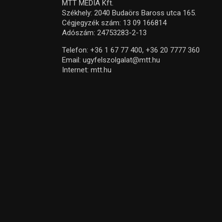
MTT MEDIA Kft.
Székhely: 2040 Budaörs Baross utca 165.
Cégjegyzék szám: 13 09 166814
Adószám: 24753283-2-13
Telefon:
+36 1 67 77 400,
+36 20 7777 360
Email:
ugyfelszolgalat@mtt.hu
Internet:
mtt.hu