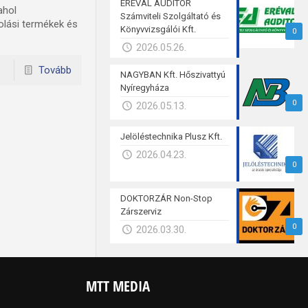
ERÉVAL AUDITOR
ahol
Számviteli Szolgáltató és
olási termékek és
Könyvvizsgálói Kft.
0
2026.05.26.
Tovább
NAGYBAN Kft. Hőszivattyú
Nyíregyháza
0
2026.05.13.
Jelöléstechnika Plusz Kft.
2026.04.23.
0
DOKTORZÁR Non-Stop
Zárszerviz
0
2026.03.30.
MTT MEDIA