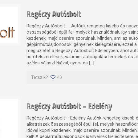
Regéczy Autósbolt
Regéczy Autósbolt Autónk rengeteg kisebb és nagyo
összességéből épül fel, melyek használódnak, így sajno
kezdenek, majd cserére szorulnak. Minden, ami az autó
gépjárműtulajdonosok igényeinek kielégítésére, ezzel a c
meg üzletét a Regéczy Autósbolt Edelényben, ahol aut
autófelszerelések, valamint autóápolási termékek és 
széles választékával, gyors és […]
Tetszik?
40
Regéczy Autósbolt – Edelény
Regéczy Autósbolt – Edelény Autónk rengeteg kisebb 
alkatrészek összességéből épül fel, melyek használódn
idővel kopni kezdenek, majd cserére szorulnak. Minden
kell! A gépjárműtulajdonosok igényeinek kielégítésére, ez