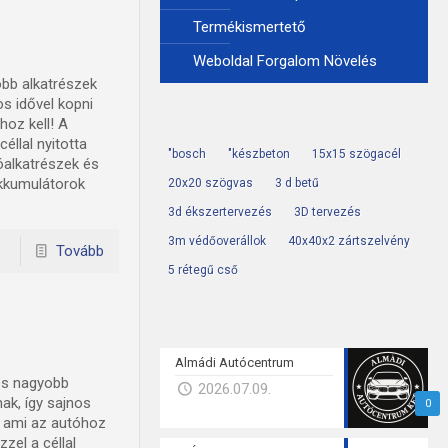
Termékismertető
Weboldal Forgalom Növelés
bb alkatrészek
s idővel kopni
hoz kell! A
éllal nyitotta
"bosch
"készbeton
15x15 szögacél
óalkatrészek és
akkumulátorok
20x20 szögvas
3 d betű
3d ékszertervezés
3D tervezés
3m védőoverállok
40x40x2 zártszelvény
Tovább
5 rétegű cső
Almádi Autócentrum
és nagyobb
2026.07.09.
ak, így sajnos
0
, ami az autóhoz
zel a céllal