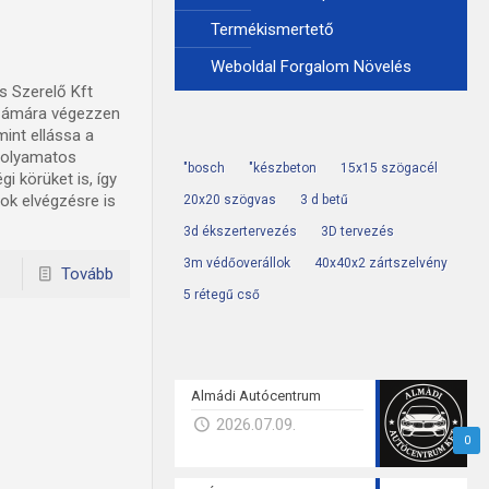
Termékismertető
Weboldal Forgalom Növelés
s Szerelő Kft
 számára végezzen
mint ellássa a
 folyamatos
"bosch
"készbeton
15x15 szögacél
i körüket is, így
tok elvégzésre is
20x20 szögvas
3 d betű
3d ékszertervezés
3D tervezés
3m védőoverállok
40x40x2 zártszelvény
Tovább
5 rétegű cső
Almádi Autócentrum
2026.07.09.
0