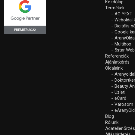
Kezdőlap
Termékek
AO YEXT
Weboldal 
Digitális 
Google k
AranyOlda
Multibox
5star Web
Referenciák
Ajánlatkérés
Oldalaink
Aranyolda
Doktortke
Beauty An
Üzleti
eCard
Városom
eAranyOld
Blog
Rólunk
Adatellenőrzé
Álláshirdetés