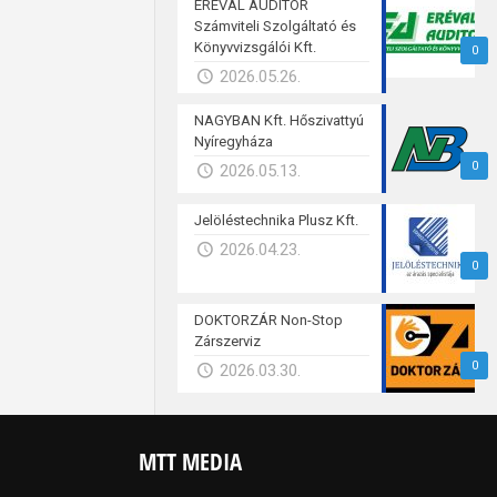
ERÉVAL AUDITOR
Számviteli Szolgáltató és
Könyvvizsgálói Kft.
0
2026.05.26.
NAGYBAN Kft. Hőszivattyú
Nyíregyháza
0
2026.05.13.
Jelöléstechnika Plusz Kft.
2026.04.23.
0
DOKTORZÁR Non-Stop
Zárszerviz
0
2026.03.30.
MTT MEDIA