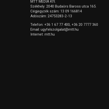
MTT MEDIA Kft.
Székhely: 2040 Budaörs Baross utca 165.
Cégjegyzék szám: 13 09 166814
Adószám: 24753283-2-13
Telefon:
+36 1 67 77 400,
+36 20 7777 360
Email:
ugyfelszolgalat@mtt.hu
Internet:
mtt.hu