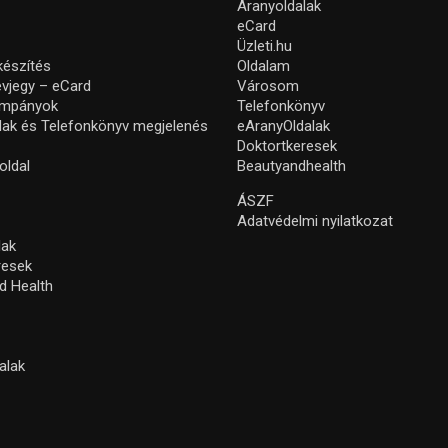
Aranyoldalak
eCard
Üzleti.hu
készítés
Oldalam
névjegy – eCard
Városom
ampányok
Telefonkönyv
lak és Telefonkönyv megjelenés
eAranyOldalak
Doktortkeresek
oldal
Beautyandhealth
ÁSZF
Adatvédelmi nyilatkozat
lak
resek
d Health
alak
s