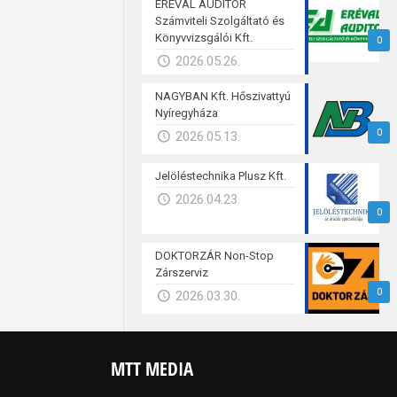
ERÉVAL AUDITOR
Számviteli Szolgáltató és
Könyvvizsgálói Kft.
0
2026.05.26.
NAGYBAN Kft. Hőszivattyú
Nyíregyháza
0
2026.05.13.
Jelöléstechnika Plusz Kft.
2026.04.23.
0
DOKTORZÁR Non-Stop
Zárszerviz
0
2026.03.30.
MTT MEDIA