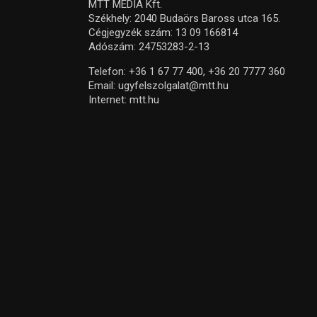
MTT MEDIA Kft.
Székhely: 2040 Budaörs Baross utca 165.
Cégjegyzék szám: 13 09 166814
Adószám: 24753283-2-13
Telefon:
+36 1 67 77 400,
+36 20 7777 360
Email:
ugyfelszolgalat@mtt.hu
Internet:
mtt.hu