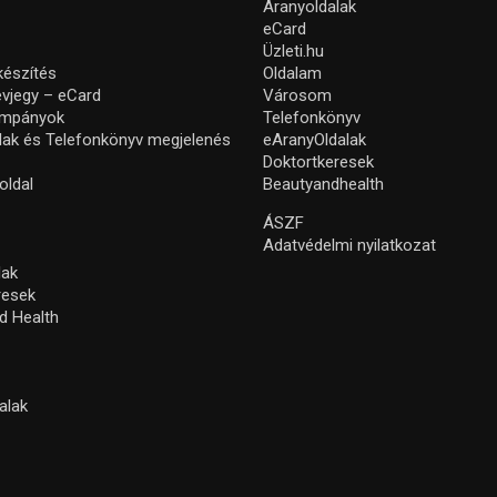
Aranyoldalak
eCard
Üzleti.hu
készítés
Oldalam
névjegy – eCard
Városom
ampányok
Telefonkönyv
lak és Telefonkönyv megjelenés
eAranyOldalak
Doktortkeresek
oldal
Beautyandhealth
ÁSZF
Adatvédelmi nyilatkozat
lak
resek
d Health
alak
s