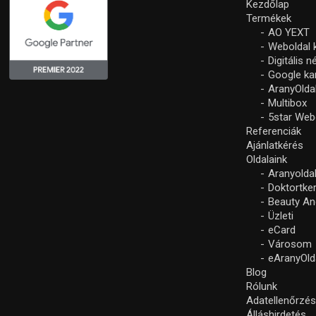
Kezdőlap
Termékek
AO YEXT
Weboldal 
Digitális 
Google k
AranyOlda
Multibox
5star Web
Referenciák
Ajánlatkérés
Oldalaink
Aranyolda
Doktortke
Beauty An
Üzleti
eCard
Városom
eAranyOld
Blog
Rólunk
Adatellenőrzé
Álláshirdetés