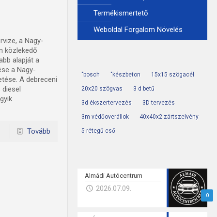
Termékismertető
Weboldal Forgalom Növelés
rvize, a Nagy-
on közlekedő
bb alapját a
ése a Nagy-
"bosch
"készbeton
15x15 szögacél
etése. A debreceni
 diesel
20x20 szögvas
3 d betű
gyik
3d ékszertervezés
3D tervezés
3m védőoverállok
40x40x2 zártszelvény
Tovább
5 rétegű cső
Almádi Autócentrum
2026.07.09.
0