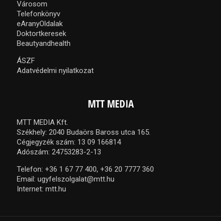
Városom
Telefonkönyv
eAranyOldalak
Doktortkeresek
Beautyandhealth
ÁSZF
Adatvédelmi nyilatkozat
MTT MEDIA
MTT MEDIA Kft.
Székhely: 2040 Budaörs Baross utca 165.
Cégjegyzék szám: 13 09 166814
Adószám: 24753283-2-13
Telefon:
+36 1 67 77 400,
+36 20 7777 360
Email:
ugyfelszolgalat@mtt.hu
Internet:
mtt.hu