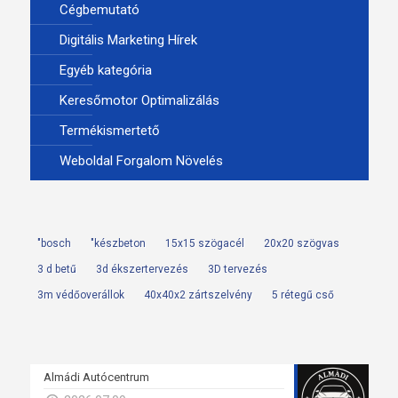
Cégbemutató
Digitális Marketing Hírek
Egyéb kategória
Keresőmotor Optimalizálás
Termékismertető
Weboldal Forgalom Növelés
"bosch
"készbeton
15x15 szögacél
20x20 szögvas
3 d betű
3d ékszertervezés
3D tervezés
3m védőoverállok
40x40x2 zártszelvény
5 rétegű cső
Almádi Autócentrum