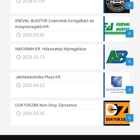
2026.07.09.
0
ERÉVAL AUDITOR Számviteli Szolgáltató és
Könyvvizsgálói Kft.
0
2026.05.26.
NAGYBAN Kft. Hőszivattyú Nyíregyháza
2026.05.13.
0
Jelöléstechnika Plusz Kft.
2026.04.23.
0
DOKTORZÁR Non-Stop Zárszerviz
2026.03.30.
0