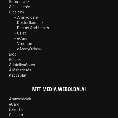
Referenciák
Ajánlatkérés
Oldalaink
Aranyoldalak
Doktortkeresek
Beauty And Health
Üzleti
eCard
Városom
eAranyOldalak
Blog
Rólunk
Adatellenőrzés
Álláshirdetés
Kapcsolat
MTT MEDIA WEBOLDALAI
Aranyoldalak
eCard
Üzleti.hu
Oldalam