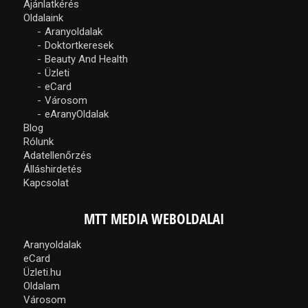
Ajánlatkérés
Oldalaink
Aranyoldalak
Doktortkeresek
Beauty And Health
Üzleti
eCard
Városom
eAranyOldalak
Blog
Rólunk
Adatellenőrzés
Álláshirdetés
Kapcsolat
MTT MEDIA WEBOLDALAI
Aranyoldalak
eCard
Üzleti.hu
Oldalam
Városom