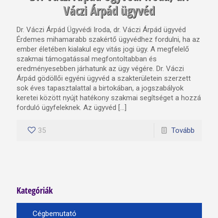
Váczi Árpád ügyvéd
Dr. Váczi Árpád Ügyvédi Iroda, dr. Váczi Árpád ügyvéd
Érdemes mihamarabb szakértő ügyvédhez fordulni, ha az
ember életében kialakul egy vitás jogi ügy. A megfelelő
szakmai támogatással megfontoltabban és
eredményesebben járhatunk az ügy végére. Dr. Váczi
Árpád gödöllői egyéni ügyvéd a szakterületein szerzett
sok éves tapasztalattal a birtokában, a jogszabályok
keretei között nyújt hatékony szakmai segítséget a hozzá
forduló ügyfeleknek. Az ügyvéd […]
35
Tovább
Kategóriák
Cégbemutató