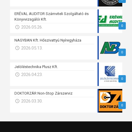
ERÉVAL AUDITOR Számviteli Szolgáltató és
Könyvvizsgálói Kft.
0
2026.05.26.
NAGYBAN Kft. Hőszivattyú Nyíregyháza
2026.05.13.
0
Jelöléstechnika Plusz Kft.
2026.04.23.
0
DOKTORZÁR Non-Stop Zárszerviz
2026.03.30.
0