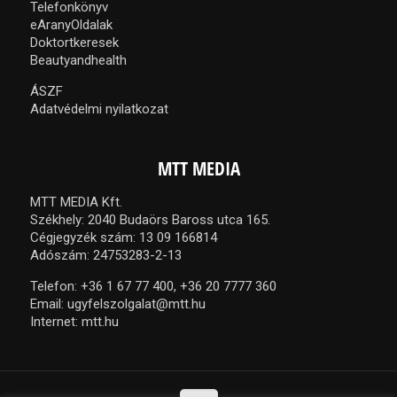
Telefonkönyv
eAranyOldalak
Doktortkeresek
Beautyandhealth
ÁSZF
Adatvédelmi nyilatkozat
MTT MEDIA
MTT MEDIA Kft.
Székhely: 2040 Budaörs Baross utca 165.
Cégjegyzék szám: 13 09 166814
Adószám: 24753283-2-13
Telefon:
+36 1 67 77 400,
+36 20 7777 360
Email:
ugyfelszolgalat@mtt.hu
Internet:
mtt.hu