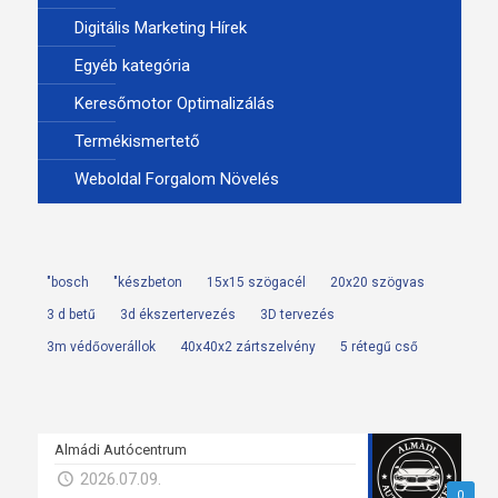
Digitális Marketing Hírek
Egyéb kategória
Keresőmotor Optimalizálás
Termékismertető
Weboldal Forgalom Növelés
"bosch
"készbeton
15x15 szögacél
20x20 szögvas
3 d betű
3d ékszertervezés
3D tervezés
3m védőoverállok
40x40x2 zártszelvény
5 rétegű cső
Almádi Autócentrum
2026.07.09.
0